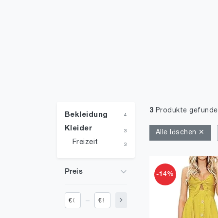
3
Produkte gefunde
Bekleidung
4
Kleider
3
Alle löschen ✕
Freizeit
3
Preis
-14%
_
€
€