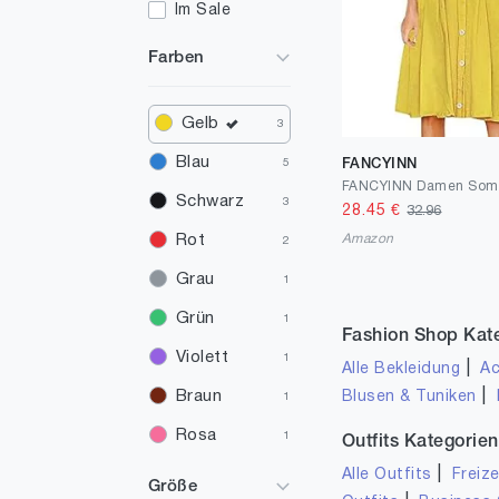
Im Sale
Farben
Gelb
3
Blau
FANCYINN
5
Schwarz
3
28.45
€
32.96
Amazon
Rot
2
Grau
1
Grün
1
Fashion Shop Kat
Violett
1
|
Alle Bekleidung
Ac
|
Braun
Blusen & Tuniken
1
Rosa
1
Outfits Kategorien
|
Alle Outfits
Freize
Größe