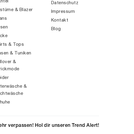
ntel
Datenschutz
stüme & Blazer
Impressum
ans
Kontakt
sen
Blog
cke
irts & Tops
usen & Tuniken
llover &
rickmode
eider
terwäsche &
chtwäsche
huhe
hr verpassen! Hol dir unseren Trend Alert!