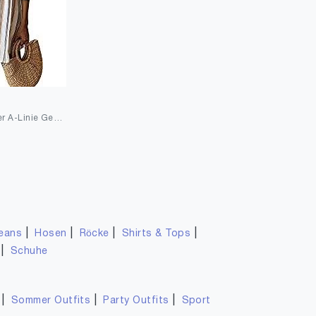
DIAK Damen Kleider A-Linie Gestreift Sommerkleid 3/4 Ärmel Rundhals Plissee Kleid Casual Mini Strandkleid
|
|
|
|
eans
Hosen
Röcke
Shirts & Tops
|
Schuhe
|
|
|
Sommer Outfits
Party Outfits
Sport