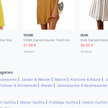
YOINS
DIAK
FANCYINN Damen Sommer Kleid Knielang Dekoltee V-Ausschnitt Sommerkleid Midi Träger Rückenfreies A-Linie Kleider Strandkleider
YOINS Damen Kleider Tshirt Kleid Winterkleid für Damen Rundhals Brautkleid Langarm Minikleid Kleid Langes Shirt Lose Tunika mit Bowknot Ärmeln
21.99
€
26.92
€
Amazon
Amazon
egorien
|
|
|
|
cessoires
Jacken & Westen
Mäntel
Kostüme & Blazer
J
|
|
Pullover & Strickmode
Kleider
Unterwäsche & Nachtwäsche
|
|
|
it Outfits
Winter Outfits
Frühlings Outfits
Herbst Outfits