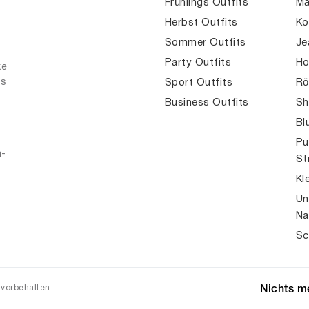
Frühlings Outfits
Mä
Herbst Outfits
Ko
Sommer Outfits
Je
Party Outfits
Ho
ke
es
Sport Outfits
Rö
Business Outfits
Sh
Bl
Pu
n-
St
Kl
Un
Na
Sc
 vorbehalten.
Nichts me