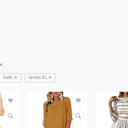
n
Gelb ✕
Größe XL ✕