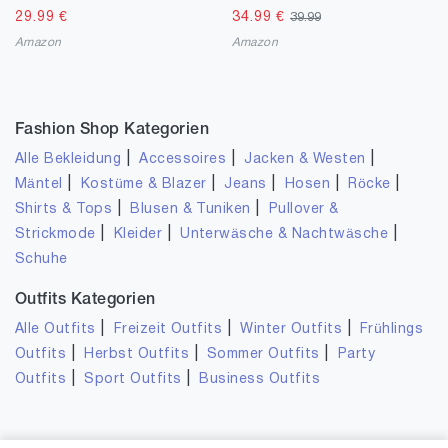
29.99
€
34.99
€
39.99
Amazon
Amazon
Fashion Shop Kategorien
|
|
|
Alle Bekleidung
Accessoires
Jacken & Westen
|
|
|
|
|
Mäntel
Kostüme & Blazer
Jeans
Hosen
Röcke
|
|
Shirts & Tops
Blusen & Tuniken
Pullover &
|
|
|
Strickmode
Kleider
Unterwäsche & Nachtwäsche
Schuhe
Outfits Kategorien
|
|
|
Alle Outfits
Freizeit Outfits
Winter Outfits
Frühlings
|
|
|
Outfits
Herbst Outfits
Sommer Outfits
Party
|
|
Outfits
Sport Outfits
Business Outfits