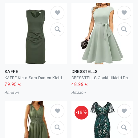
KAFFE
DRESSTELLS
KAFFE Kleid Sara Damen Kleid Sara Cocktailkleid Ärmellos Elegant Knielang Sommerkleid
DRESSTELLS Cocktailkleid Damen Elegant 1950er Knielang Rockabilly Hochzeitkleid Vintage A-Line Swing Festlich Midilang Sommer Kleid
79.95
€
48.99
€
Amazon
Amazon
-16%