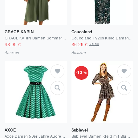
GRACE KARIN
Coucoland
GRACE KARIN Damen Sommerkleid V-Ausschnitt Elastischer Taille Ärmelloses Seitenschlitz A Linien Kleid mit Taschen
Coucoland 1920s Kleid Damen Kurz Ärmel Maxi Lang Flapper Abendkleid 20er Jahre Paillettenkleider Great Gatsby Cocktail Party Damen Fasching Kostüm Kleid
43.99
€
36.29
€
43.36
Amazon
Amazon
-13%
AXOE
Sublevel
Axoe Damen 50er Jahre Audrey Hepburn Vintage Kleid Rockabilly Cocktail Partykleid Polka Dot
Sublevel Damen Kleid mit Blumen-Muster Langarm Herbst Frühling