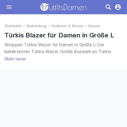
Outfits
Startseite
Bekleidung
Kostüme & Blazer
Blazer
Bekleidung
Türkis Blazer für Damen in Größe L
Shoppen Türkis Blazer für Damen in Größe L! Die
Wäsche
beliebtesten Türkis Blazer. Größe Auswahl an Türkis
Blazer in Größe L und alle Trends aus 2026 für Frauen!
Mehr lesen
Schuhe
Accessoires
SALE
Blog