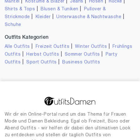
|
|
|
|
|
Mäntel
Kostüme & Blazer
Jeans
Hosen
Röcke
|
|
Shirts & Tops
Blusen & Tuniken
Pullover &
|
|
|
Strickmode
Kleider
Unterwäsche & Nachtwäsche
Schuhe
Outfits Kategorien
|
|
|
Alle Outfits
Freizeit Outfits
Winter Outfits
Frühlings
|
|
|
Outfits
Herbst Outfits
Sommer Outfits
Party
|
|
Outfits
Sport Outfits
Business Outfits
Wir dir ein Online-Portal rund um das Thema für Frauen
Mode und Damen Bekleidung. Egal ob Freizeit, Büro oder
Abend Outfits - wir helfen dir dabei den ultimativen Look
zu entdecken und stellen dir täglich Outfits von