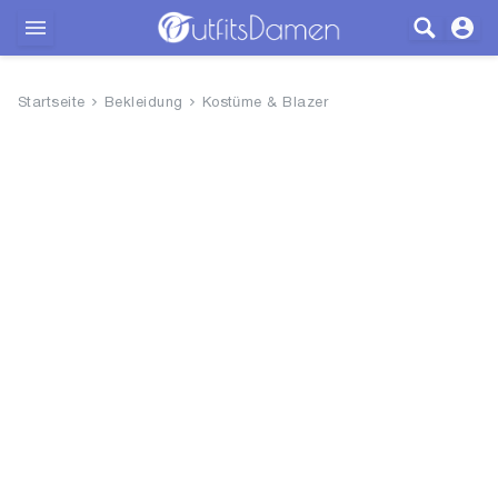
Outfits
Startseite
Bekleidung
Kostüme & Blazer
Bekleidung
Wäsche
Schuhe
Accessoires
SALE
Blog