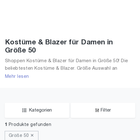
Kostüme & Blazer für Damen in
Größe 50
Shoppen Kostüme & Blazer für Damen in Größe 50! Die
beliebtesten Kostüme & Blazer. Größe Auswahl an
Kostüme & Blazer in Größe 50 und alle Trends aus 2026
Mehr lesen
für Frauen!
Kategorien
Filter
1
Produkte gefunden
Größe 50 ✕