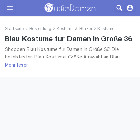
Outfits
Startseite
Bekleidung
Kostüme & Blazer
Kostüme
Bekleidung
Blau Kostüme für Damen in Größe 36
Shoppen Blau Kostüme für Damen in Größe 36! Die
Wäsche
beliebtesten Blau Kostüme. Größe Auswahl an Blau
Kostüme in Größe 36 und alle Trends aus 2026 für Frauen!
Mehr lesen
Schuhe
Accessoires
SALE
Blog