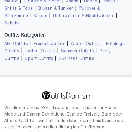
|
|
|
|
|
Mäntel
Kostüme & Blazer
Jeans
Hosen
Röcke
|
|
Shirts & Tops
Blusen & Tuniken
Pullover &
|
|
|
Strickmode
Kleider
Unterwäsche & Nachtwäsche
Schuhe
Outfits Kategorien
|
|
|
Alle Outfits
Freizeit Outfits
Winter Outfits
Frühlings
|
|
|
Outfits
Herbst Outfits
Sommer Outfits
Party
|
|
Outfits
Sport Outfits
Business Outfits
Wir dir ein Online-Portal rund um das Thema für Frauen
Mode und Damen Bekleidung. Egal ob Freizeit, Büro oder
Abend Outfits - wir helfen dir dabei den ultimativen Look
zu entdecken und stellen dir täglich Outfits von