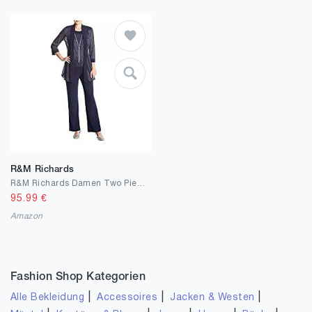
R&M Richards
R&M Richards Damen Two Piece Metalic Rib Pant Set Missy Kleid für besondere Anlässe
95.99
€
Amazon
Fashion Shop Kategorien
|
|
|
Alle Bekleidung
Accessoires
Jacken & Westen