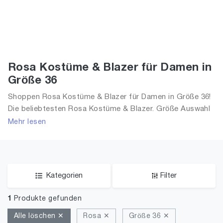
Rosa Kostüme & Blazer für Damen in
Größe 36
Shoppen Rosa Kostüme & Blazer für Damen in Größe 36!
Die beliebtesten Rosa Kostüme & Blazer. Größe Auswahl
an Rosa Kostüme & Blazer in Größe 36 und alle Trends
Mehr lesen
aus 2026 für Frauen!
Kategorien
Filter
1
Produkte gefunden
Alle löschen ✕
Rosa ✕
Größe 36 ✕