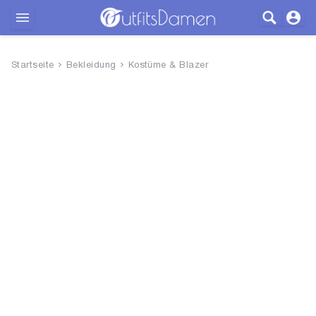
Outfits
Startseite
Bekleidung
Kostüme & Blazer
Bekleidung
Wäsche
Schuhe
Accessoires
SALE
Blog