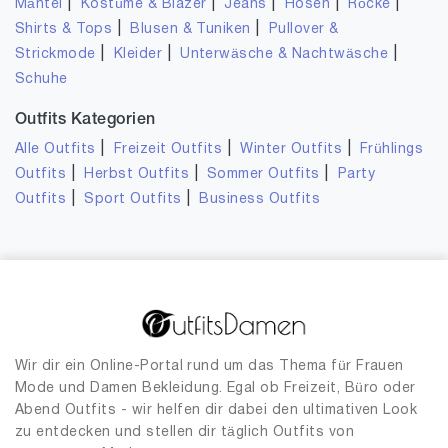
|
|
|
|
|
Mäntel
Kostüme & Blazer
Jeans
Hosen
Röcke
|
|
Shirts & Tops
Blusen & Tuniken
Pullover &
|
|
|
Strickmode
Kleider
Unterwäsche & Nachtwäsche
Schuhe
Outfits Kategorien
|
|
|
Alle Outfits
Freizeit Outfits
Winter Outfits
Frühlings
|
|
|
Outfits
Herbst Outfits
Sommer Outfits
Party
|
|
Outfits
Sport Outfits
Business Outfits
Wir dir ein Online-Portal rund um das Thema für Frauen
Mode und Damen Bekleidung. Egal ob Freizeit, Büro oder
Abend Outfits - wir helfen dir dabei den ultimativen Look
zu entdecken und stellen dir täglich Outfits von