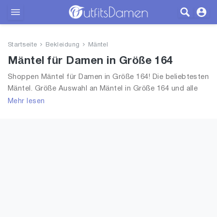
Outfits
Startseite
Bekleidung
Mäntel
Bekleidung
Mäntel für Damen in Größe 164
Shoppen Mäntel für Damen in Größe 164! Die beliebtesten
Wäsche
Mäntel. Größe Auswahl an Mäntel in Größe 164 und alle
Trends aus 2026 für Frauen!
Mehr lesen
Schuhe
Accessoires
SALE
Blog