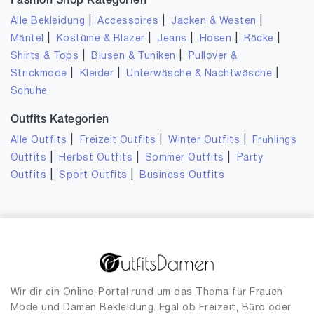
Fashion Shop Kategorien
|
|
|
Alle Bekleidung
Accessoires
Jacken & Westen
|
|
|
|
|
Mäntel
Kostüme & Blazer
Jeans
Hosen
Röcke
|
|
Shirts & Tops
Blusen & Tuniken
Pullover &
|
|
|
Strickmode
Kleider
Unterwäsche & Nachtwäsche
Schuhe
Outfits Kategorien
|
|
|
Alle Outfits
Freizeit Outfits
Winter Outfits
Frühlings
|
|
|
Outfits
Herbst Outfits
Sommer Outfits
Party
|
|
Outfits
Sport Outfits
Business Outfits
Wir dir ein Online-Portal rund um das Thema für Frauen
Mode und Damen Bekleidung. Egal ob Freizeit, Büro oder