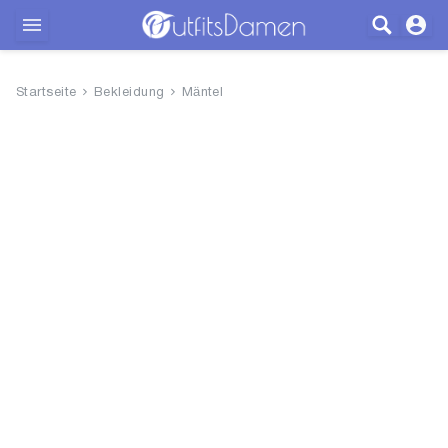
Outfits
Startseite
Bekleidung
Mäntel
Bekleidung
Wäsche
Schuhe
Accessoires
SALE
Blog