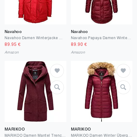
Navahoo
Navahoo
Navahoo Damen Winterjacke Wintermantel Schneeengel-Prc XS-XXL
Navahoo Papaya Damen Winter Jacke Steppjacke Mantel Parka gesteppt warm B374
89.95
€
89.90
€
Amazon
Amazon
MARIKOO
MARIKOO
MARIKOO Damen Mantel Trenchcoat Wintermantel Übergangs Jacke Parka Lang B819
MARIKOO Damen Winter Übergangs Jacke Winterjacke Stepp Mantel gesteppt B647