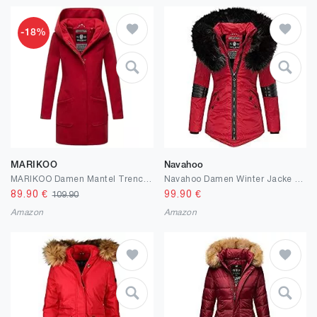
-18%
MARIKOO
Navahoo
MARIKOO Damen Mantel Trenchcoat Wintermantel Übergangs Jacke Parka Lang B819
Navahoo Damen Winter Jacke Parka Trend Kurzmantel Mega Fellkragen Kapuze Warm NRVA
89.90
€
99.90
€
109.90
Amazon
Amazon