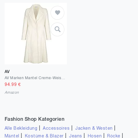
AV
AV Marken Mantel Creme-Weiss Gr. 40, Gr. 46, Gr. 48 0820582898
94.99
€
Amazon
Fashion Shop Kategorien
|
|
|
Alle Bekleidung
Accessoires
Jacken & Westen
|
|
|
|
|
Mäntel
Kostüme & Blazer
Jeans
Hosen
Röcke