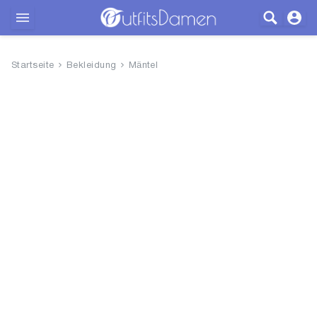
Outfits
Startseite
Bekleidung
Mäntel
Bekleidung
Wäsche
Schuhe
Accessoires
SALE
Blog