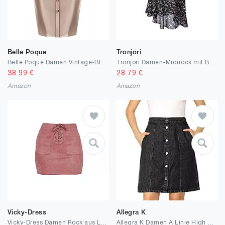
Belle Poque
Tronjori
Belle Poque Damen Vintage-Bleistiftrock Aus Gerafftem Leder Mit Gürtel Und Schlitz Vorne Schmale Passform Midi-Bodycon-Rock
Tronjori Damen-Midirock mit Blumenmuster, ausgestellter Saum
38.99
€
28.79
€
Amazon
Amazon
Vicky-Dress
Allegra K
Vicky-Dress Damen Rock aus Leder, lässig, hohe Taille, Rosa, Wildleder, süßer kurzer Rock
Allegra K Damen A Linie High Waist Button Jeans Minirock Rock