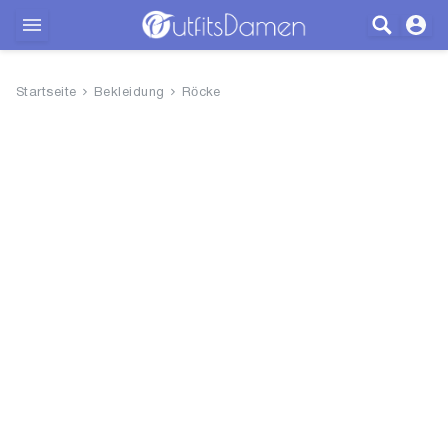
Outfits
Startseite
Bekleidung
Röcke
Bekleidung
Wäsche
Schuhe
Accessoires
SALE
Blog