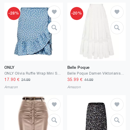
-28%
-20%
ONLY
Belle Poque
ONLY Olivia Ruffle Wrap Mini Skirt
Belle Poque Damen Viktorianischer Rock Vintage Hohe Taille Mit Spitze A Linie Rüschenrock
17.90
€
35.99
€
24.99
44.99
Amazon
Amazon