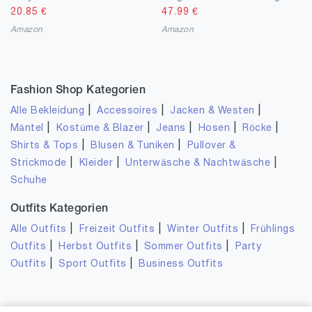
20.85
€
47.99
€
Amazon
Amazon
Fashion Shop Kategorien
|
|
|
Alle Bekleidung
Accessoires
Jacken & Westen
|
|
|
|
|
Mäntel
Kostüme & Blazer
Jeans
Hosen
Röcke
|
|
Shirts & Tops
Blusen & Tuniken
Pullover &
|
|
|
Strickmode
Kleider
Unterwäsche & Nachtwäsche
Schuhe
Outfits Kategorien
|
|
|
Alle Outfits
Freizeit Outfits
Winter Outfits
Frühlings
|
|
|
Outfits
Herbst Outfits
Sommer Outfits
Party
|
|
Outfits
Sport Outfits
Business Outfits