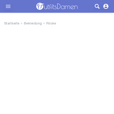
Outfits
Startseite
Bekleidung
Röcke
Bekleidung
Wäsche
Schuhe
Accessoires
SALE
Blog