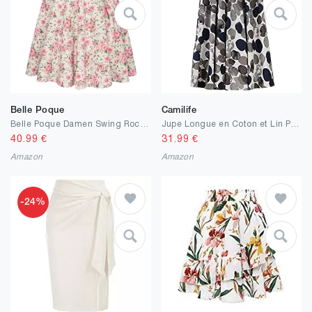
Belle Poque
Camilife
Belle Poque Damen Swing Rock 50s Retro Vintage Rockabilly Knielang Festliche Röck mit Gürtel Faltenrock BP000561
Jupe Longue en Coton et Lin Pour Femme Avec Poches Latérales Ceinture élastique Style Rétro Vintage Bohème Maxi Jupes Fleurs Taille 34/36/38/40/42
40.99
€
31.99
€
Amazon
Amazon
-24%