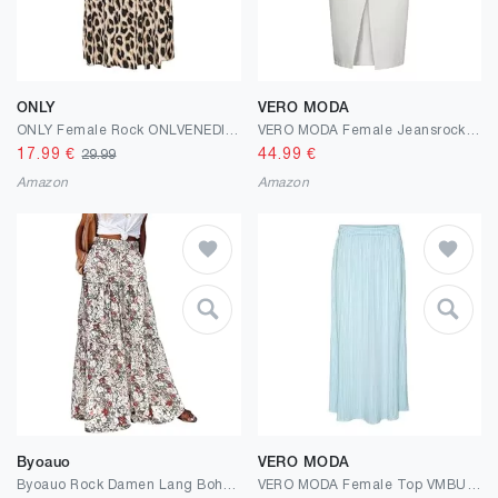
ONLY
VERO MODA
ONLY Female Rock ONLVENEDIG Rock
VERO MODA Female Jeansrock VMVERI Hohe Taille Langer Rock
17.99
€
44.99
€
29.99
Amazon
Amazon
Byoauo
VERO MODA
Byoauo Rock Damen Lang Boho Blumen Hohe Elastische Taille mit Taschen und Gürtel Maxi Skirt Faltenrock Strandrock Freizeitrock
VERO MODA Female Top VMBUMPY Top