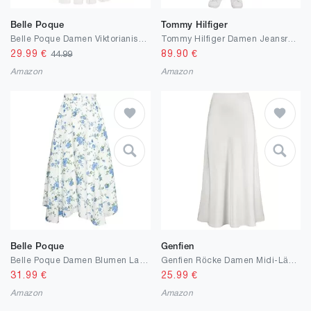
Belle Poque
Tommy Hilfiger
Belle Poque Damen Viktorianischer Rock Vintage Hohe Taille Mit Spitze A Linie Rüschenrock
Tommy Hilfiger Damen Jeansrock A-Line Skirt Kurz
29.99
€
89.90
€
44.99
Amazon
Amazon
Belle Poque
Genfien
Belle Poque Damen Blumen Lang Rock Elegant Elastisch High Waist A Linie Midirock
Genfien Röcke Damen Midi-Länge Elegant Röck Hohe Taille Damen Satin Röcke Mit Reißverschluss Midirock Versteckter Gummizug in der Taille Einfarbig
31.99
€
25.99
€
Amazon
Amazon