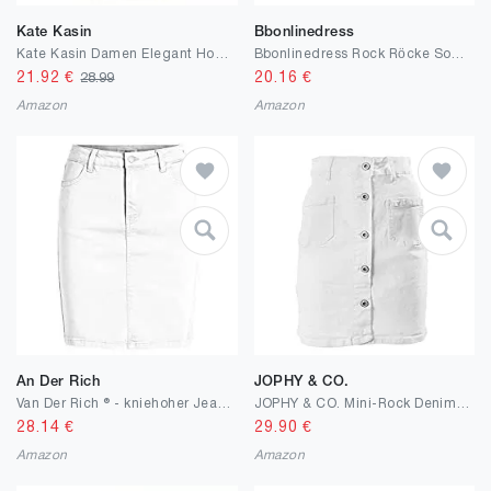
Kate Kasin
Bbonlinedress
Kate Kasin Damen Elegant HoheTaille Hüftrock Arbeitrock Rockschlitz vorne Bleistiftrock Bürorock Lang Gerader Rock Vintage Figurbetonter Rock Sommerrock Rock KK0269S22
Bbonlinedress Rock Röcke Sommerrock Minirock Kurz Röcke Skirts Chiffon Rock im Sommer Damen Mädchen Basic Solide Vielseitige Dehnbar Mini Rock A-Linie Rockabilly
21.92
€
20.16
€
28.99
Amazon
Amazon
An Der Rich
JOPHY & CO.
Van Der Rich ® - kniehoher Jeans Rock - Damen
JOPHY & CO. Mini-Rock Denim-Jeans aus Baumwolle, verschiedene Artikel & Stile.
28.14
€
29.90
€
Amazon
Amazon