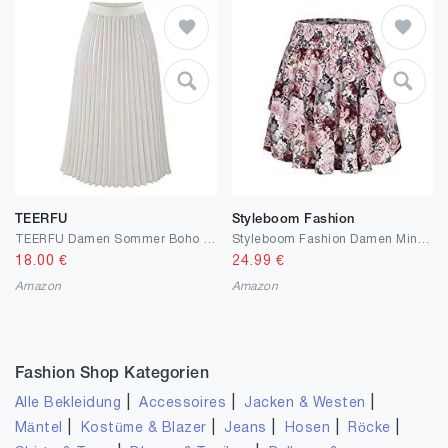
TEERFU
Styleboom Fashion
TEERFU Damen Sommer Boho Faltenrock Casual Chiffon Hohe Taille Elastische A-Linie Midi Lange Röcke
Styleboom Fashion Damen Mini Stufenrock 2-lagig Blumen Muster
18.00
€
24.99
€
Amazon
Amazon
Fashion Shop Kategorien
|
|
|
Alle Bekleidung
Accessoires
Jacken & Westen
|
|
|
|
|
Mäntel
Kostüme & Blazer
Jeans
Hosen
Röcke