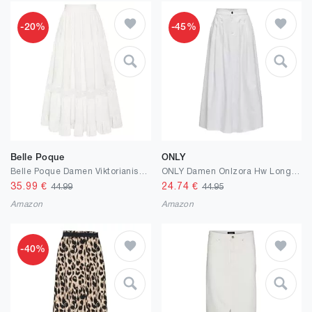
-20%
-45%
Belle Poque
ONLY
Belle Poque Damen Viktorianischer Rock Vintage Hohe Taille Mit Spitze A Linie Rüschenrock
ONLY Damen Onlzora Hw Long Pleat Skirt PNT
35.99
€
24.74
€
44.99
44.95
Amazon
Amazon
-40%