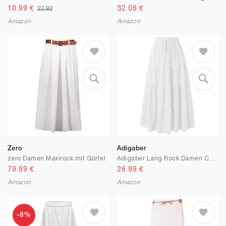
10.99
€
32.06
€
22.92
Amazon
Amazon
Zero
Adigaber
zero Damen Maxirock mit Gürtel
Adigaber Lang Rock Damen Chiffon Bohemien Einheitsgröße Maxirock Verstellbares Riemen Kleid Urlaub Sommerrock Strandkleider
79.99
€
26.99
€
Amazon
Amazon
-8%