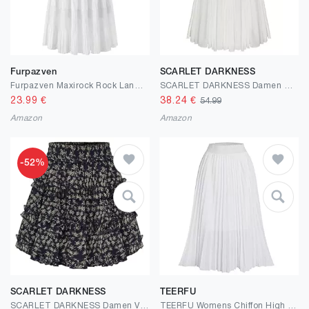
Furpazven
SCARLET DARKNESS
Furpazven Maxirock Rock Lang Damen Skirt Bohemien Sommerrock Hohe Elastische Taille Plissierter Elegant A-Line Sommer Maxi Rock Röck Weiß L
SCARLET DARKNESS Damen Mittelalter Maxirock Hohe Elastische Taille Lang Freizeitrock mit Taschen
23.99
€
38.24
€
54.99
Amazon
Amazon
-52%
SCARLET DARKNESS
TEERFU
SCARLET DARKNESS Damen Viktorianischer Rock Mini Blumen Elastische Taille mit Rüschen Sommer Rock
TEERFU Womens Chiffon High Waist Skirt Pleated A-Line Swing Elastic Shirring Midi Length