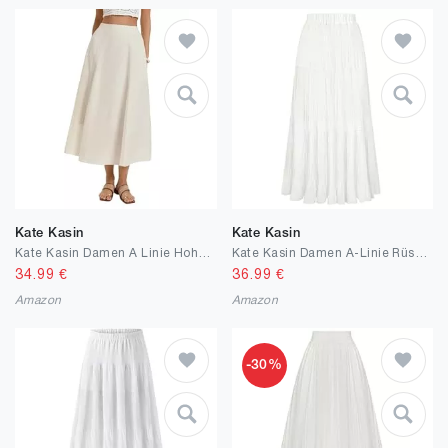
Kate Kasin
Kate Kasin
Kate Kasin Damen A Linie Hohe Taille Röcke Sommer Casual Einfarbiger Maxirock Vintage Lang Lyocell Leinen Freizeitrock mit Tasche
Kate Kasin Damen A-Linie Rüschen Maxirock Elastische Hohe Taille Röcke Leichte Chiffon Fließende Frühling Sommer Skirts Outfit
34.99
€
36.99
€
Amazon
Amazon
-30%