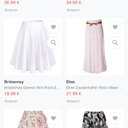
35.99
€
34.99
€
Amazon
Amazon
Bridesmay
Eitex
bridesmay Damen Mini Rock Sommer Kurz Skater Rock Schulmädchen Anime Rock
Eitex Zauberhafter Retro Maxirock Damen Sommer Rock Größe 34/36 bis Größe 50/52 verfügbar Langer Maxirock Strandrock Sommerock lang Gürtel Amber Boho Retro Maxirock
18.98
€
21.99
€
Amazon
Amazon