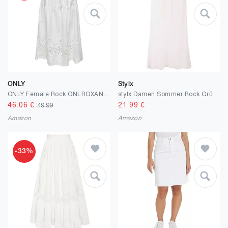
ONLY
Stylx
ONLY Female Rock ONLROXANNE Midirock
stylx Damen Sommer Rock Größe 36/38 bis Größe 48/50 Langer Maxirock Strandrock UMG Sommerock lang Amber Boho Retro Maxirock
46.06
€
21.99
€
49.99
Amazon
Amazon
-33%