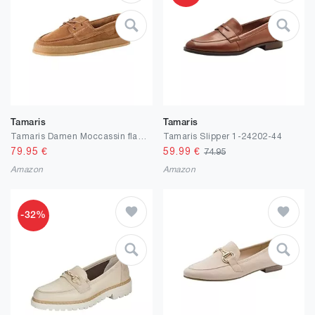
Tamaris
Tamaris
Tamaris Damen Moccassin flach Leder
Tamaris Slipper 1-24202-44
79.95
€
59.99
€
74.95
Amazon
Amazon
-32%