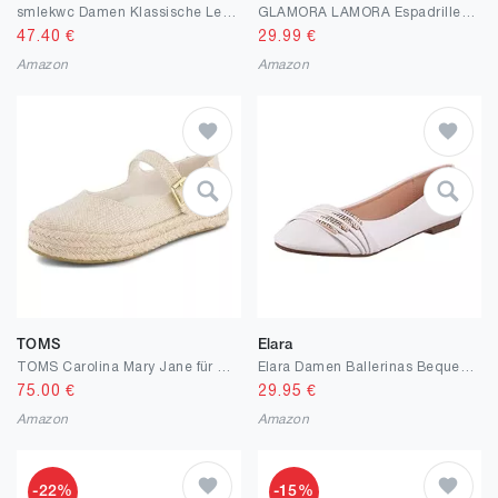
smlekwc Damen Klassische Leder Spitz Zehen Pumps Knöchelriemen Brautschuhe Komfort Flache Absätze Formelle Kleid Schuhe
GLAMORA LAMORA Espadrilles aus Spitze für Damen, Sparta-Sohle, moderner und tragbarer Stil, Weiß, Schwarz und Beige, Schwarz
47.40
€
29.99
€
Amazon
Amazon
TOMS
Elara
TOMS Carolina Mary Jane für Damen
Elara Damen Ballerinas Bequem Lederoptik Strass Flach Chunkyrayan
75.00
€
29.95
€
Amazon
Amazon
-22%
-15%