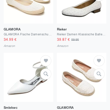
GLAMORA
Rieker
GLAMORA Flache Damenschuhe, strukturiertes Gewebe, Sparto-Sohle, rutschfest, geringes Gewicht
Rieker Damen Klassische Ballerinas 51994, Frauen Flats
34.99
€
39.87
€
59.95
Amazon
Amazon
Smlekwc
GLAMORA