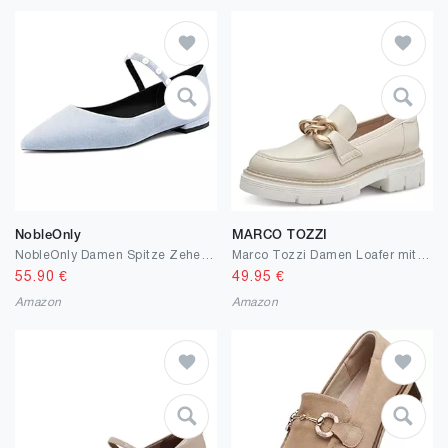
NobleOnly
MARCO TOZZI
NobleOnly Damen Spitze Zehenkappe Mary Jane Niedrige Absatz Heel Pumps Büroschuhe Party Klassisch Schnalle Schuhe 1 cm Heels
Marco Tozzi Damen Loafer mit Absatz mit Plateau-Sohle Vegan
55.90
€
49.95
€
Amazon
Amazon