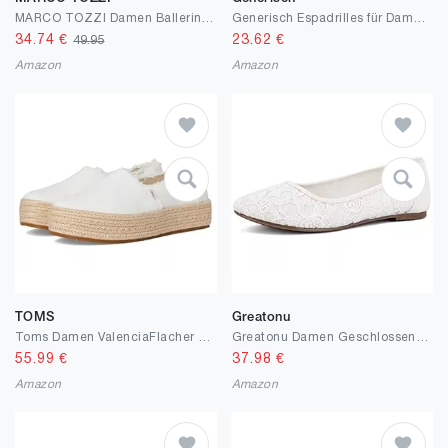
MARCO TOZZI Damen Ballerinas weiches Feel Me Fußbett weiches Innenfutter Vegan Strap
Generisch Espadrilles für Damen - Flach Stoffschuhe Sommer Vorne Geschlossen Bequem Sommerschuhe Elegant Breite Füße Espandrillos 37-42
34.74
€
23.62
€
49.95
Amazon
Amazon
TOMS
Greatonu
Toms Damen ValenciaFlacher Slipper
Greatonu Damen Geschlossene Ballerinas Brautschuhe atmungsaktiv Lace Flache Schuhe
55.99
€
37.98
€
Amazon
Amazon