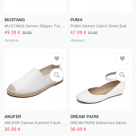
MUSTANG
PUMA
MUSTANG Damen Slipper, Frauen Slip On
PUMA Damen Catch Soleil BallerinaSneaker
49.26
€
47.99
€
59.99
54.95
Amazon
Amazon
ANUFER
DREAM PAIRS
ANUFER Damen Komfort Flach Leinenschuhe Low-Top Schlüpfen Espadrilles
DREAM PAIRS Ballerinas Damen Riemchenballerina Elegant Flats Schuhe REVONA-E
35.90
€
35.99
€