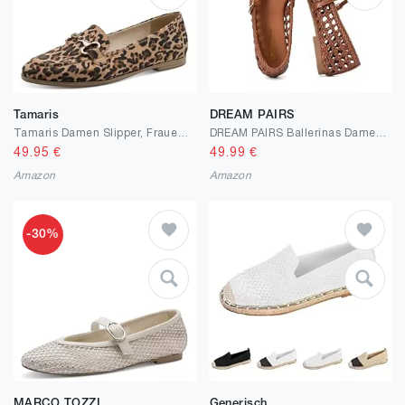
Tamaris
DREAM PAIRS
Tamaris Damen Slipper, Frauen Slipper, Mokassins
DREAM PAIRS Ballerinas Damen Woven Ballerinas Mary Jane Flats Elegante Bequeme mit quadratischer Zehenpartie für Arbeit Freizeit Reisen Alltag
49.95
€
49.99
€
Amazon
Amazon
-30%
MARCO TOZZI
Generisch