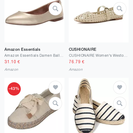
Amazon Essentials
CUSHIONAIRE
Amazon Essentials Damen Ballerinas mit spitzem Zehenbereich
CUSHIONAIRE Women's Weston Woven Mary Jane Flat +Memory Foam, Wide Widths Available
31.10
€
76.79
€
Amazon
Amazon
-43%