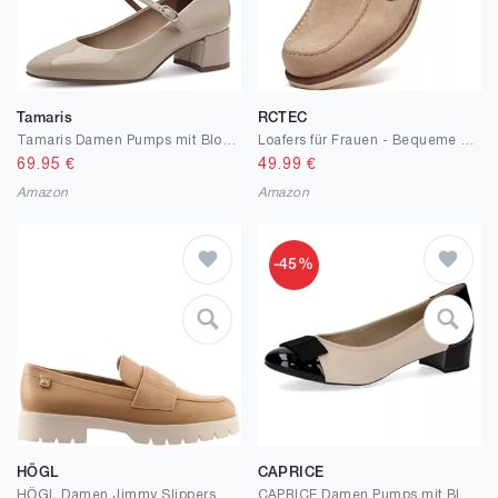
Tamaris
RCTEC
Tamaris Damen Pumps mit Blockabsatz
Loafers für Frauen - Bequeme Mokassins mit Sohlenplattform, geeignet für Büro, Freizeit und Arbeit
69.95
€
49.99
€
Amazon
Amazon
-45%
HÖGL
CAPRICE
HÖGL Damen Jimmy Slippers & Mokassins
CAPRICE Damen Pumps mit Blockabsatz mit Schleife