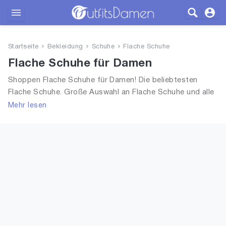
Outfits
Startseite
Bekleidung
Schuhe
Flache Schuhe
Bekleidung
Flache Schuhe für Damen
Shoppen Flache Schuhe für Damen! Die beliebtesten
Wäsche
Flache Schuhe. Große Auswahl an Flache Schuhe und alle
Trends aus 2026 für Frauen!
Mehr lesen
Schuhe
Accessoires
SALE
Blog