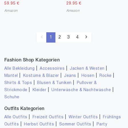
59.95
€
29.95
€
Amazon
Amazon
1
2
3
4
Fashion Shop Kategorien
|
|
|
Alle Bekleidung
Accessoires
Jacken & Westen
|
|
|
|
|
Mäntel
Kostüme & Blazer
Jeans
Hosen
Röcke
|
|
Shirts & Tops
Blusen & Tuniken
Pullover &
|
|
|
Strickmode
Kleider
Unterwäsche & Nachtwäsche
Schuhe
Outfits Kategorien
|
|
|
Alle Outfits
Freizeit Outfits
Winter Outfits
Frühlings
|
|
|
Outfits
Herbst Outfits
Sommer Outfits
Party