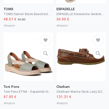
TOMS
ESPADELLE
TOMS Damen Black Beachside Woven/Fray Sneaker
ESPADELLE Klassische Gestreifte Damen Slip-on Espadrilles aus Baumwolle mit Schuhbeutel, 36-41, Handmade in Spain
48.61
€
34.90
€
84.90
Amazon
Amazon
Toni Pons
Chatham
Toni Pons ETNA - Espadrille für Damen in Uni-Tönen Leder.
Chatham Marine Deck Lady G2, Damen Mokassins
67.95
€
131.31
€
Amazon
Amazon