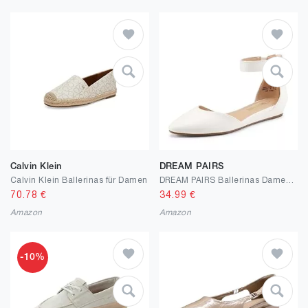
Calvin Klein
DREAM PAIRS
Calvin Klein Ballerinas für Damen
DREAM PAIRS Ballerinas Damen Flache Schuhe mit niedrigem Keilabsatz Knöchelriemen elegant Brautschuhe flach
70.78
€
34.99
€
Amazon
Amazon
-10%