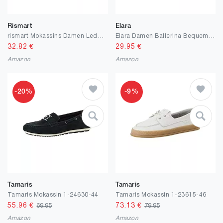
Rismart
Elara
rismart Mokassins Damen Leder Loafer Flache Bequem Beiläufig Arbeit Schuhe
Elara Damen Ballerina Bequeme Slip Ons Flach Chunkyrayan
32.82
€
29.95
€
Amazon
Amazon
-20%
-9%
Tamaris
Tamaris
Tamaris Mokassin 1-24630-44
Tamaris Mokassin 1-23615-46
55.96
€
73.13
€
69.95
79.95
Amazon
Amazon