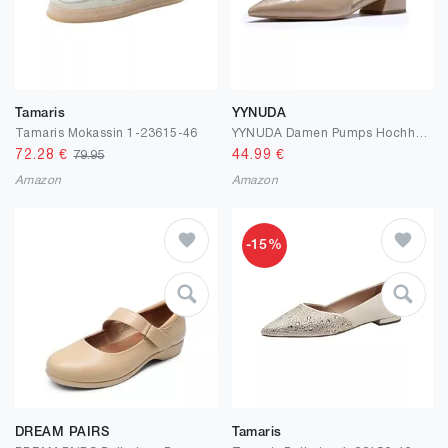
Tamaris
YYNUDA
Tamaris Mokassin 1-23615-46
YYNUDA Damen Pumps Hochhaltschuh Spitz Zehen Kleid Pumps Schuhe Ausschnitt Pumps Bequem Büro Alltag Partei Hochzeit
72.28
€
44.99
€
79.95
Amazon
Amazon
-15%
DREAM PAIRS
Tamaris