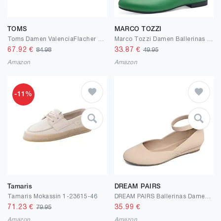
TOMS
MARCO TOZZI
Toms Damen ValenciaFlacher Slipper
Marco Tozzi Damen Ballerinas mit Riemchen Vegan
67.92
€
33.87
€
84.98
49.95
Amazon
Amazon
-11%
Tamaris
DREAM PAIRS
Tamaris Mokassin 1-23615-46
DREAM PAIRS Ballerinas Damen Riemchenballerina Elegant Flats Schuhe REVONA-E
71.23
€
35.99
€
79.95
Amazon
Amazon