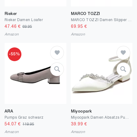
Rieker
MARCO TOZZI
Rieker Damen Loafer
MARCO TOZZI Damen Slipper weiches Feel Me Fußbett Leder weiches Innenfutter Modern
47.46
€
69.95
€
69.95
Amazon
Amazon
-55%
ARA
Miyoopark
Pumps Graz schwarz
Miyoopark Damen Absatzs Pumps Schuhe fur Hochzeits Abend Pumps mit Ketten
54.07
€
39.99
€
119.95
Amazon
Amazon