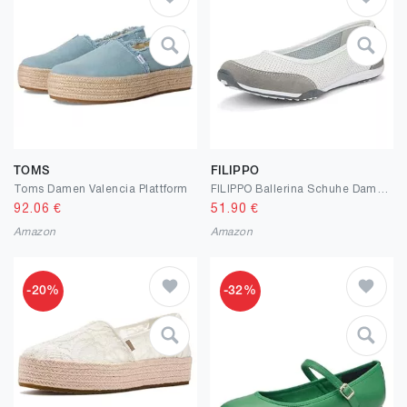
TOMS
FILIPPO
Toms Damen Valencia Plattform
FILIPPO Ballerina Schuhe Damen Sportlich - Barfußschuhe Damen Leder - Slip on Ballerinas Frauen - Schlupfschuhe
92.06
€
51.90
€
Amazon
Amazon
-20%
-32%