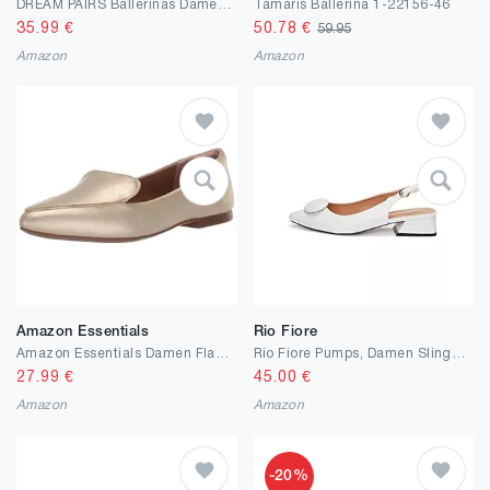
DREAM PAIRS Ballerinas Damen Remonte Schuhe Damen Trachtenschuhe 3D Insole
Tamaris Ballerina 1-22156-46
35.99
€
50.78
€
59.95
Amazon
Amazon
Amazon Essentials
Rio Fiore
Amazon Essentials Damen Flacher Loafer
Rio Fiore Pumps, Damen Slingpumps, 4 cm Blockabsatz, weiche Wildlederimitat/Kunstleder, Bequeme Pumps mit Absatz, Weiß/Schwarz/Weinrot/Beige/Blau/Gelb/Taupe, Slingbacks, Rückengurt, ML682-0716
27.99
€
45.00
€
Amazon
Amazon
-20%