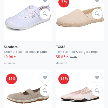
-7%
Skechers
TOMS
Skechers Damen Bobs B Cute Trainers, White Canvas, 38 EU
Toms Damen Alpargata Rope Classic Flacher Slipper, Natural White, 38 EU
49.99
€
55.87
€
60.00
Amazon
Amazon
-18%
-13%