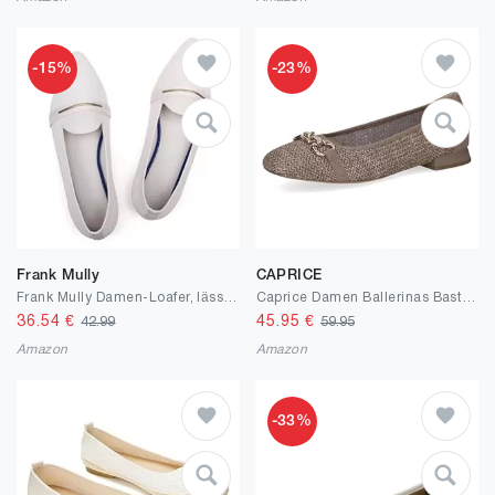
-15%
-23%
Frank Mully
CAPRICE
Frank Mully Damen-Loafer, lässig, flach, bequem, aus Strick, Klassische Loafer mit spitzer Zehenpartie, für Arbeit und Reisen
Caprice Damen Ballerinas Bast Elegant
36.54
€
45.95
€
42.99
59.95
Amazon
Amazon
-33%