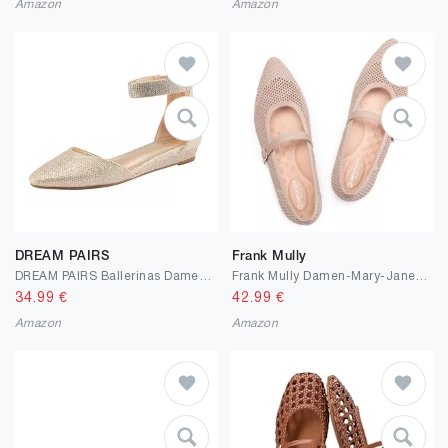
Amazon
Amazon
DREAM PAIRS
Frank Mully
DREAM PAIRS Ballerinas Damen Flache Schuhe mit niedrigem Keilabsatz Knöchelriemen elegant Brautschuhe flach
Frank Mully Damen-Mary-Jane-Schuhe aus Netzstoff Spitze Zehenpartie leicht mit verstellbarem Ristriemen gestrickte Flache Schuhe für Damen
34.99
€
42.99
€
Amazon
Amazon