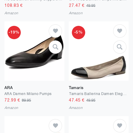
108.83
€
27.47
€
49.95
Amazon
Amazon
-19%
-5%
ARA
Tamaris
ARA Damen Milano Pumps
Tamaris Ballerina Damen Elegant
72.99
€
47.45
€
89.95
49.95
Amazon
Amazon