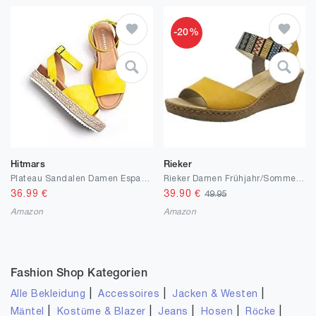
-20%
Hitmars
Rieker
Plateau Sandalen Damen Espadrilles Casual Keilsandalen Frauen Sommer Faux Leder mit Knöchelriemen 5 CM Schwarz Braun Khaki Leopard Größe 35-43
Rieker Damen Frühjahr/Sommer V19h4 Riemchensandalen
36.99
€
39.90
€
49.95
Amazon
Amazon
Fashion Shop Kategorien
|
|
|
Alle Bekleidung
Accessoires
Jacken & Westen
|
|
|
|
|
Mäntel
Kostüme & Blazer
Jeans
Hosen
Röcke