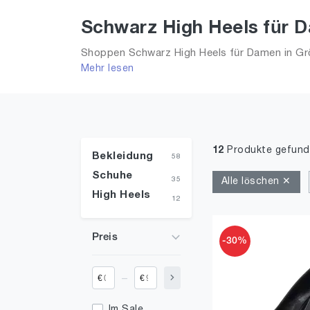
Schwarz High Heels für D
Shoppen Schwarz High Heels für Damen in Grö
Mehr lesen
Trends aus 2026 für Frauen!
12
Produkte gefun
Bekleidung
58
Schuhe
35
Alle löschen ✕
High Heels
12
Preis
-30%
_
€
€
Im Sale