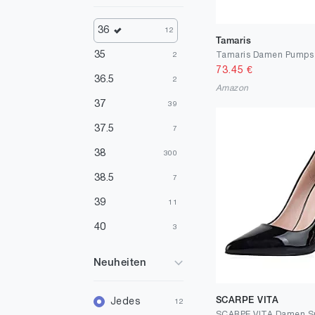
Silber
1
Violett
1
36
12
Tamaris
Elfenbein
1
35
2
73.45
€
36.5
2
Amazon
37
39
37.5
7
38
300
38.5
7
39
11
40
3
40.5
1
Neuheiten
41
2
41.5
SCARPE VITA
Jedes
1
12