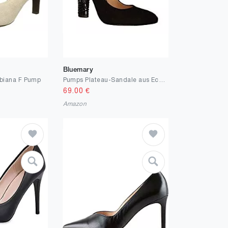
Bluemary
biana F Pump
Pumps Plateau-Sandale aus Echtleder von Carlo Liotti
69.00
€
Amazon