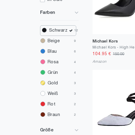
Farben
Schwarz
12
Beige
Michael Kors
9
Michael Kors - High H
Blau
6
104.95
€
150.00
Amazon
Rosa
4
Grün
4
Gold
3
Weiß
3
Rot
2
Braun
2
Grau
1
Größe