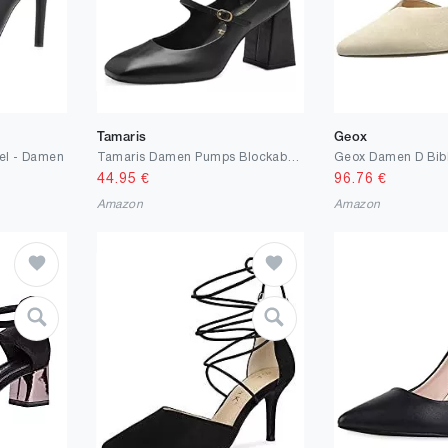
Tamaris
Geox
eel - Damen
Tamaris Damen Pumps Blockabsatz
Geox Damen D Bib
44.95
€
96.76
€
Amazon
Amazon