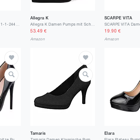
Allegra K
SCARPE VITA
Tamaris Damen Pumps 1-1-24404-26 Größe: EU
Allegra K Damen Pumps mit Schnürung Spitzschuh Stilettos Pumps
53.49
€
19.90
€
Amazon
Amazon
Tamaris
Elara
SCARPE VITA Damen Spitze Pumps mit Pfennigabsatz Lack
Tamaris Damen Klassische Pumps, Frauen Pumps,Touch It-Fußbett