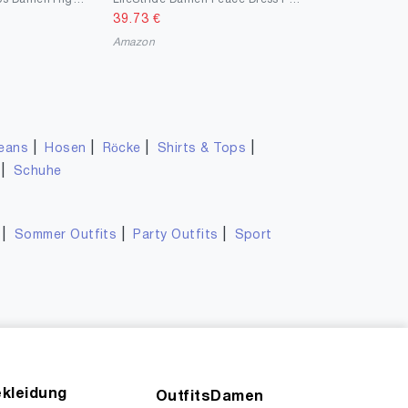
39.73
€
Amazon
|
|
|
|
eans
Hosen
Röcke
Shirts & Tops
|
Schuhe
|
|
|
Sommer Outfits
Party Outfits
Sport
kleidung
OutfitsDamen