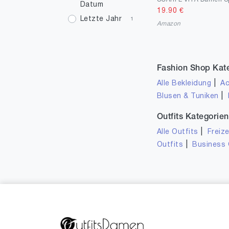
Datum
42.5
2
19.90
€
Letzte Jahr
1
Amazon
42
1
43
1
45
1
Fashion Shop Kat
|
Alle Bekleidung
Ac
|
Blusen & Tuniken
Outfits Kategorien
|
Alle Outfits
Freize
|
Outfits
Business 