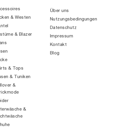
cessoires
Über uns
cken & Westen
Nutzungsbedingungen
ntel
Datenschutz
stüme & Blazer
Impressum
ans
Kontakt
sen
Blog
cke
irts & Tops
usen & Tuniken
llover &
rickmode
eider
terwäsche &
chtwäsche
huhe