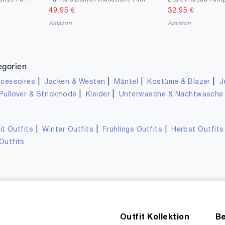
49.95
€
32.95
€
Amazon
Amazon
egorien
|
|
|
|
cessoires
Jacken & Westen
Mäntel
Kostüme & Blazer
J
|
|
Pullover & Strickmode
Kleider
Unterwäsche & Nachtwäsche
|
|
|
it Outfits
Winter Outfits
Frühlings Outfits
Herbst Outfits
Outfits
Outfit Kollektion
Be