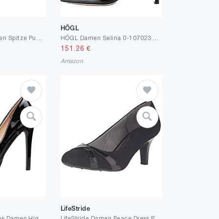
HÖGL
SCARPE VITA Damen Spitze Pumps mit Pfennigabsatz Lack Kroko
HÖGL Damen Selina 0-107023 Pumps
151.26
€
Amazon
LifeStride
Elara Plateau Pumps Damen High Heels Stiletto Chunkyrayan
LifeStride Damen Peace Dress Pump