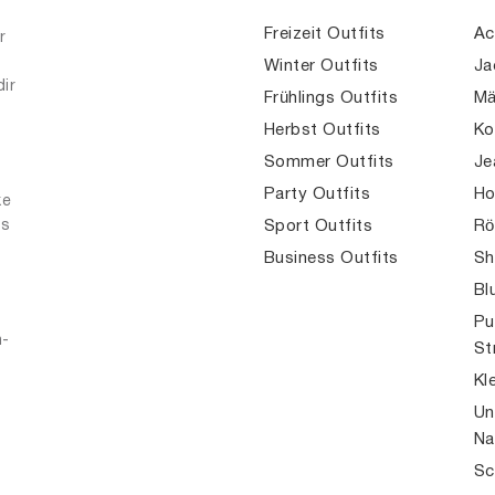
Freizeit Outfits
Ac
r
Winter Outfits
Ja
dir
Frühlings Outfits
Mä
Herbst Outfits
Ko
Sommer Outfits
Je
Party Outfits
Ho
ke
es
Sport Outfits
Rö
Business Outfits
Sh
Bl
Pu
n-
St
Kl
Un
Na
Sc