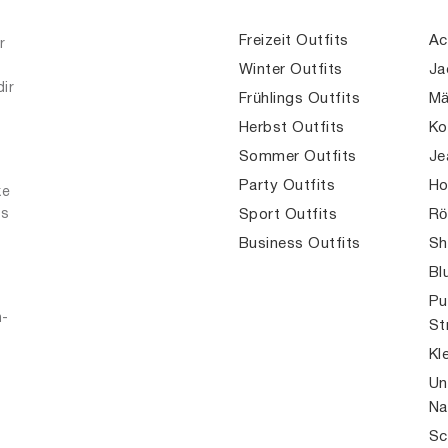
Freizeit Outfits
Ac
r
Winter Outfits
Ja
dir
Frühlings Outfits
Mä
Herbst Outfits
Ko
Sommer Outfits
Je
Party Outfits
Ho
ke
es
Sport Outfits
Rö
Business Outfits
Sh
Bl
Pu
n-
St
Kl
Un
Na
Sc