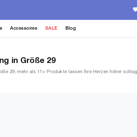
e
Accessoires
SALE
Blog
g in Größe 29
öße 29, mehr als 11+ Produkte lassen Ihre Herzen höher schla
s, Streetwear, Jacken, Mäntel & Westen und mehr.