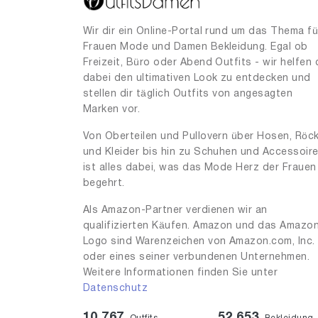
28
75
Wir dir ein Online-Portal rund um das Thema fü
Frauen Mode und Damen Bekleidung. Egal ob
30
3
Freizeit, Büro oder Abend Outfits - wir helfen 
31
2
dabei den ultimativen Look zu entdecken und
stellen dir täglich Outfits von angesagten
32
2
Marken vor.
33
2
Von Oberteilen und Pullovern über Hosen, Röc
34.5
1
und Kleider bis hin zu Schuhen und Accessoir
ist alles dabei, was das Mode Herz der Frauen
34
16
begehrt.
35
5
Als Amazon-Partner verdienen wir an
36
59
qualifizierten Käufen. Amazon und das Amazo
Logo sind Warenzeichen von Amazon.com, Inc.
36.5
5
oder eines seiner verbundenen Unternehmen.
37
Weitere Informationen finden Sie unter
131
Datenschutz
37.5
21
10,767
52,653