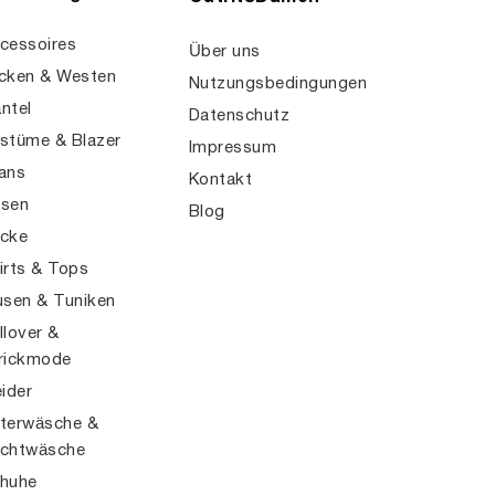
cessoires
Über uns
cken & Westen
Nutzungsbedingungen
ntel
Datenschutz
stüme & Blazer
Impressum
ans
Kontakt
sen
Blog
cke
irts & Tops
usen & Tuniken
llover &
rickmode
eider
terwäsche &
chtwäsche
huhe