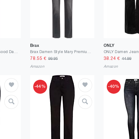
Brax
ONLY
BRAX Feel Good Feel Good Damen Hose Carola – Straight Leg, Stretch, normaler Bund – Baumwolle, Baumwollstretch Damen Feminine Fit
Brax Damen Style Mary Premium Denim Jeans
ONLY Damen Jean
78.55
€
38.24
€
99.95
44.99
Amazon
Amazon
-44%
-40%