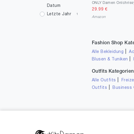
Datum
4.5
1
29.99
€
Letzte Jahr
1
Amazon
5
1
07
1
16
1
Fashion Shop Kat
18
1
|
Alle Bekleidung
Ac
|
Blusen & Tuniken
19
1
20
5
Outfits Kategorien
|
Alle Outfits
Freize
21
1
|
Outfits
Business 
23
1
24
2
25
1
26
4
27
3