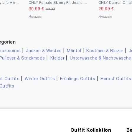
ONLY Damen Onlchrissy Life Hw Sk ANK Bj Jeans
ONLY Female Skinny Fit Jeans ONLBlush mid Ankle
30.99
€
29.99
€
40.33
Amazon
Amazon
egorien
|
|
|
|
cessoires
Jacken & Westen
Mäntel
Kostüme & Blazer
J
|
|
Pullover & Strickmode
Kleider
Unterwäsche & Nachtwäsche
|
|
|
it Outfits
Winter Outfits
Frühlings Outfits
Herbst Outfits
Outfits
Outfit Kollektion
Be