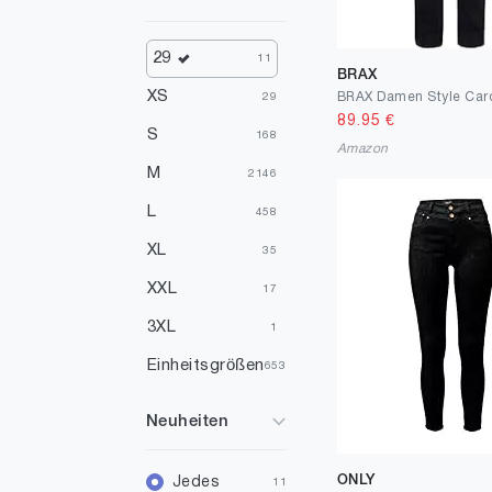
29
11
BRAX
XS
29
89.95
€
S
168
Amazon
M
2146
L
458
XL
35
XXL
17
3XL
1
Einheitsgrößen
653
1
7
Neuheiten
+2.00
1
2
ONLY
Jedes
1
11