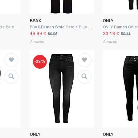
BRAX
ONLY
BRAX Damen Style Carola Blue Planet Nachhaltige Jeans
BRAX Damen Style Carola Blue Planet Nachhaltige Jeans
49.99
€
30.18
€
89.95
50.41
Amazon
Amazon
-23%
ONLY
ONLY