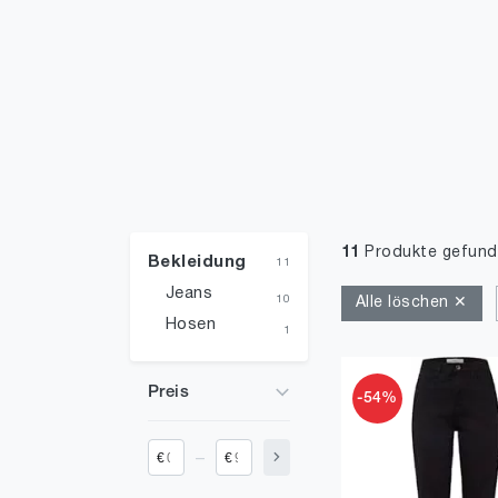
11
Produkte gefun
Bekleidung
11
Jeans
10
Alle löschen ✕
Hosen
1
Preis
-54%
_
€
€