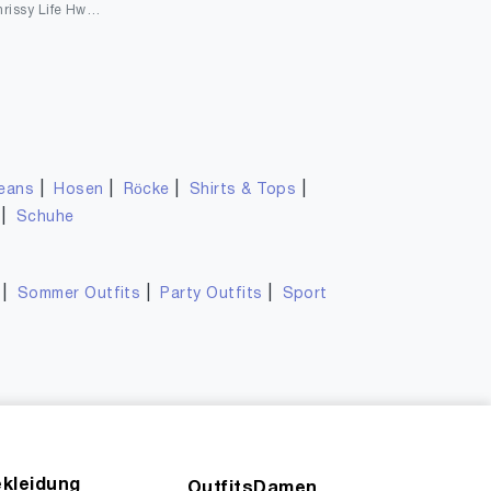
ONLY Damen Onlchrissy Life Hw Sk ANK Bj Jeans
|
|
|
|
eans
Hosen
Röcke
Shirts & Tops
|
Schuhe
|
|
|
Sommer Outfits
Party Outfits
Sport
kleidung
OutfitsDamen