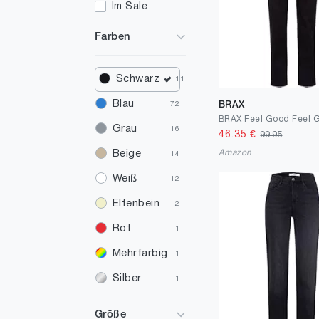
Im Sale
Farben
Schwarz
11
Blau
BRAX
72
Grau
16
46.35
€
99.95
Amazon
Beige
14
Weiß
12
Elfenbein
2
Rot
1
Mehrfarbig
1
Silber
1
Gold
1
Größe