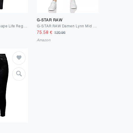
G-STAR RAW
ONLY Damen Onlshape Life Reg Skinny Rea095 Noos Hose, Black Denim, 29W / 32L
G-STAR RAW Damen Lynn Mid Skinny Jeans
75.58
€
120.96
Amazon