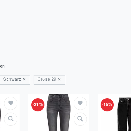
den
Schwarz ✕
Größe 29 ✕
-21%
-15%