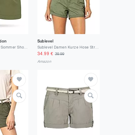
tion
Sublevel
Kendindza Damen Sommer Shorts Kurze Hose mit Schleife zum binden Bermuda Uni-Farben
Sublevel Damen Kurze Hose Stretch-Shorts mit Flecht-Gürtel
34.99
€
39.99
Amazon