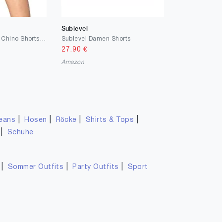
Sublevel
Eight2Nine Damen Chino Shorts Hose mit Flecht-Gürtel
Sublevel Damen Shorts
27.90
€
Amazon
|
|
|
|
eans
Hosen
Röcke
Shirts & Tops
|
Schuhe
|
|
|
Sommer Outfits
Party Outfits
Sport