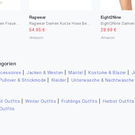
Ragwear
Eight2Nine
Ragwear SORENN Damen Frauen Kurze Hose,Shorts,Sommerhose,kurz,Stretch
Ragwear Damen Kurze Hose Bermuda Shorts Hotpants Sommerhose Heaven B 25-31
54.95
€
29.99
€
Amazon
Amazon
egorien
|
|
|
|
cessoires
Jacken & Westen
Mäntel
Kostüme & Blazer
J
|
|
Pullover & Strickmode
Kleider
Unterwäsche & Nachtwäsche
|
|
|
it Outfits
Winter Outfits
Frühlings Outfits
Herbst Outfits
Outfits