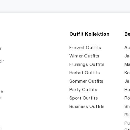
Outfit Kollektion
Be
Freizeit Outfits
Ac
r
Winter Outfits
Ja
dir
Frühlings Outfits
Mä
Herbst Outfits
Ko
Sommer Outfits
Je
Party Outfits
Ho
ke
es
Sport Outfits
Rö
Business Outfits
Sh
Bl
Pu
n-