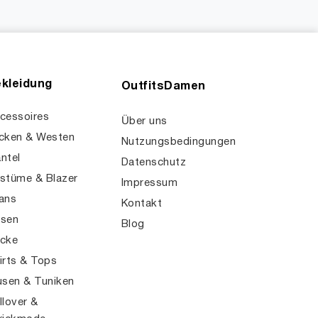
kleidung
OutfitsDamen
cessoires
Über uns
cken & Westen
Nutzungsbedingungen
ntel
Datenschutz
stüme & Blazer
Impressum
ans
Kontakt
sen
Blog
cke
irts & Tops
usen & Tuniken
llover &