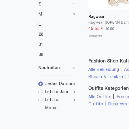
S
1
M
3
Ragwear
L
1
45.55
€
49.90
28
1
Amazon
31
1
38
1
Fashion Shop Kat
Neuheiten
|
Alle Bekleidung
Ac
|
Blusen & Tuniken
Jedes Datum
8
Outfits Kategorien
Letzte Jahr
1
|
Alle Outfits
Freize
Letzter
1
|
Outfits
Business 
Monat