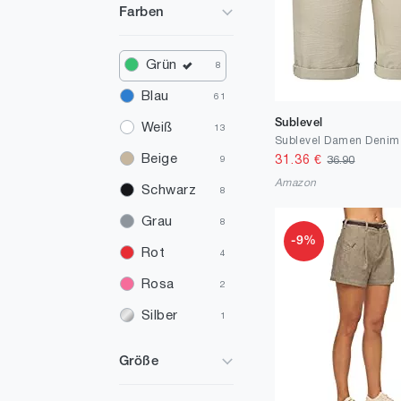
Farben
Grün
8
Blau
61
Sublevel
Weiß
13
Beige
31.36
€
36.90
9
Amazon
Schwarz
8
Grau
8
-9%
Rot
4
Rosa
2
Silber
1
Braun
1
Größe
Orange
1