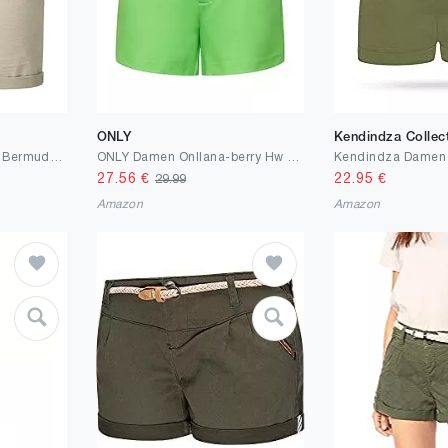
ONLY
Kendindza Collec
Sublevel Damen Denim Bermuda Chino Stretch Shorts mit Aufschlag Bequeme Kurze Hose im Used Look
ONLY Damen Onllana-berry Hw Shorts Tlr Noos
27.56
€
22.95
€
29.99
Amazon
Amazon