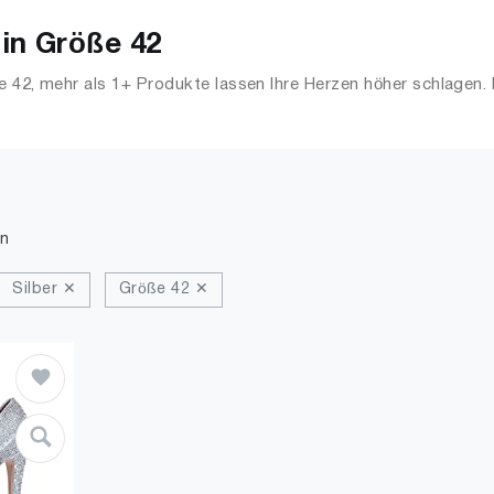
in Größe 42
e 42, mehr als 1+ Produkte lassen Ihre Herzen höher schlagen.
 Streetwear, Jacken, Mäntel & Westen und mehr.
n
Silber ✕
Größe 42 ✕