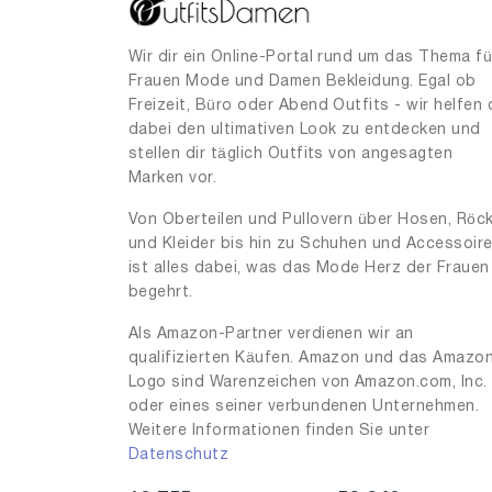
15
1
16
1
Wir dir ein Online-Portal rund um das Thema fü
Frauen Mode und Damen Bekleidung. Egal ob
17
4
Freizeit, Büro oder Abend Outfits - wir helfen 
17.5
dabei den ultimativen Look zu entdecken und
1
stellen dir täglich Outfits von angesagten
18
5
Marken vor.
19
1
Von Oberteilen und Pullovern über Hosen, Röc
und Kleider bis hin zu Schuhen und Accessoir
20
3
ist alles dabei, was das Mode Herz der Frauen
21
5
begehrt.
22
1
Als Amazon-Partner verdienen wir an
qualifizierten Käufen. Amazon und das Amazo
23
2
Logo sind Warenzeichen von Amazon.com, Inc.
24
1
oder eines seiner verbundenen Unternehmen.
Weitere Informationen finden Sie unter
26
3
Datenschutz
27
2