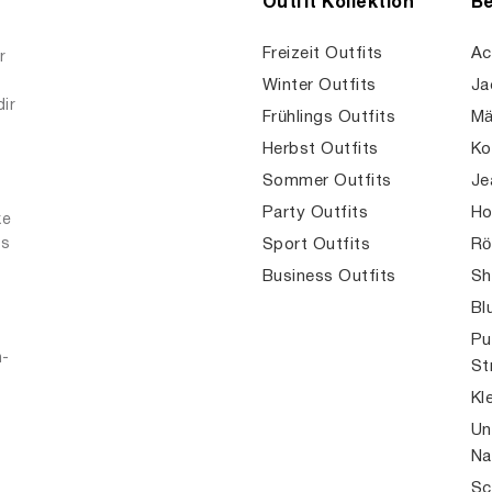
Outfit Kollektion
Be
Freizeit Outfits
Ac
r
Winter Outfits
Ja
dir
Frühlings Outfits
Mä
Herbst Outfits
Ko
Sommer Outfits
Je
Party Outfits
Ho
ke
es
Sport Outfits
Rö
Business Outfits
Sh
Bl
Pu
n-
St
Kl
Un
Na
Sc