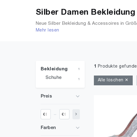
Silber Damen Bekleidung 
Neue Silber Bekleidung & Accessoires in Größ
Mehr lesen
Shirts, Accessoires, Unterwäsche & Dessous,
1
Produkte gefunde
Bekleidung
1
Schuhe
1
Alle löschen ✕
Preis
_
€
€
Farben