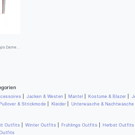
GENSHUO Plateau Pumps Damen Geschlossene 5.5 Zoll/14cm Stilettos High Heels Lack Plateau Prom Party Frauen High Heels Schuhe,Größe 36-42 EU
egorien
|
|
|
|
cessoires
Jacken & Westen
Mäntel
Kostüme & Blazer
J
|
|
Pullover & Strickmode
Kleider
Unterwäsche & Nachtwäsche
|
|
|
it Outfits
Winter Outfits
Frühlings Outfits
Herbst Outfits
Outfits