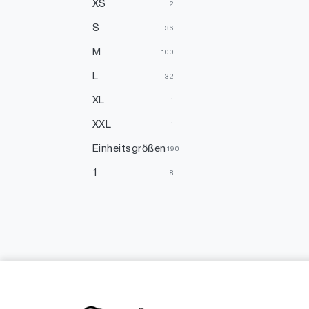
Mehrfarbig
1
XS
2
Orange
1
S
36
Violett
1
M
100
L
32
XL
1
XXL
1
Einheitsgrößen
190
1
8
2
2
3
2
4
1
6.1
1
07
1