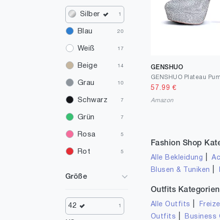
Silber
1
Blau
20
Weiß
17
Beige
14
GENSHUO
Grau
10
57.99
€
Schwarz
Amazon
7
Grün
7
Rosa
5
Fashion Shop Kat
Rot
5
|
Alle Bekleidung
Ac
Braun
|
Blusen & Tuniken
4
Größe
Elfenbein
2
Outfits Kategorien
Gelb
|
Alle Outfits
Freize
2
42
1
|
Outfits
Business 