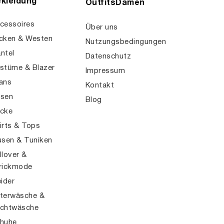
kleidung
OutfitsDamen
cessoires
Über uns
cken & Westen
Nutzungsbedingungen
ntel
Datenschutz
stüme & Blazer
Impressum
ans
Kontakt
sen
Blog
cke
irts & Tops
usen & Tuniken
llover &
rickmode
eider
terwäsche &
chtwäsche
huhe