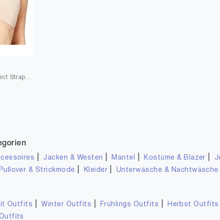
Wonderbra Damen Perfect Strapless BH
egorien
|
|
|
|
cessoires
Jacken & Westen
Mäntel
Kostüme & Blazer
J
|
|
Pullover & Strickmode
Kleider
Unterwäsche & Nachtwäsche
|
|
|
it Outfits
Winter Outfits
Frühlings Outfits
Herbst Outfits
Outfits