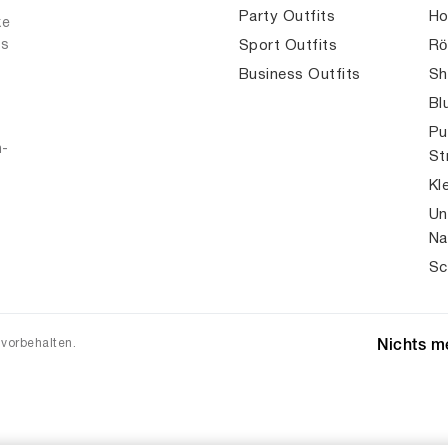
Party Outfits
Ho
ke
es
Sport Outfits
Rö
Business Outfits
Sh
Bl
Pu
n-
St
Kl
Un
Na
Sc
 vorbehalten.
Nichts me