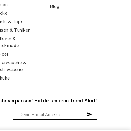
sen
Blog
cke
irts & Tops
usen & Tuniken
llover &
rickmode
eider
terwäsche &
chtwäsche
huhe
hr verpassen! Hol dir unseren Trend Alert!