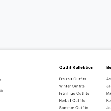
Outfit Kollektion
Be
Freizeit Outfits
Ac
r
Winter Outfits
Ja
dir
Frühlings Outfits
Mä
Herbst Outfits
Ko
Sommer Outfits
Je