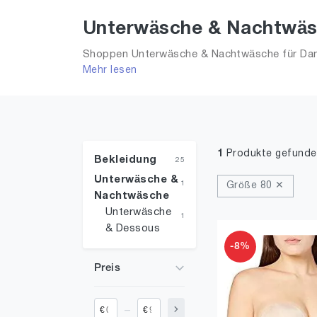
Unterwäsche & Nachtwäsc
Shoppen Unterwäsche & Nachtwäsche für Dame
Mehr lesen
Nachtwäsche in Größe 80 und alle Trends aus 
1
Produkte gefunde
Bekleidung
25
Unterwäsche &
1
Größe 80 ✕
Nachtwäsche
Unterwäsche
1
& Dessous
-8%
Preis
_
€
€