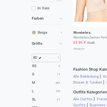
Im Sale
Farben
Beige
Wonderbra
1
59.95
€
64.95
Größe
Amazon
80
1
XS
6
Fashion Shop Kat
S
77
|
Alle Bekleidung
Ac
|
Blusen & Tuniken
M
483
L
136
Outfits Kategorien
|
Alle Outfits
Freize
XL
21
|
Outfits
Business 