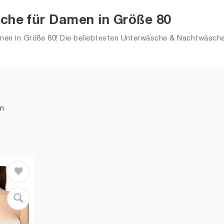
he für Damen in Größe 80
n in Größe 80! Die beliebtesten Unterwäsche & Nachtwäsch
2026 für Frauen!
n