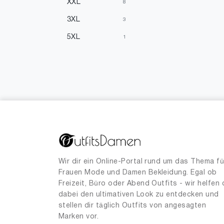
XXL
8
3XL
3
5XL
1
Einheitsgrößen
6
34
3
36
4
37
1
38
34
40
8
44
1
Wir dir ein Online-Portal rund um das Thema fü
Frauen Mode und Damen Bekleidung. Egal ob
48
1
Freizeit, Büro oder Abend Outfits - wir helfen 
dabei den ultimativen Look zu entdecken und
stellen dir täglich Outfits von angesagten
Marken vor.