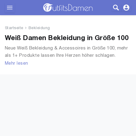
Outfits
Startseite
Bekleidung
Bekleidung
Weiß Damen Bekleidung in Größe 100
Neue Weiß Bekleidung & Accessoires in Größe 100, mehr
Wäsche
als 1+ Produkte lassen Ihre Herzen höher schlagen.
Entdecken Sie unsere Auswahl an Tops, T-Shirts,
Mehr lesen
Schuhe
Accessoires, Unterwäsche & Dessous, Streetwear,
Jacken, Mäntel & Westen und mehr.
Accessoires
SALE
Blog