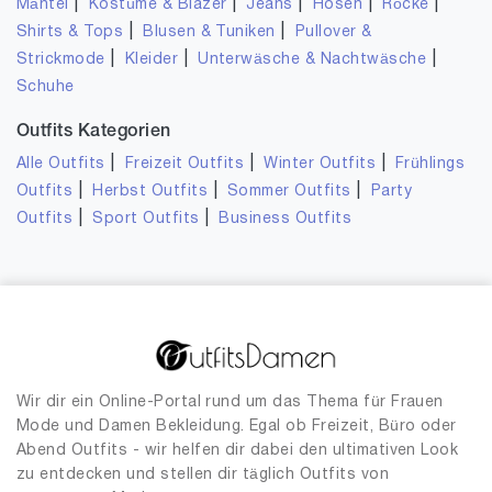
|
|
|
|
|
Mäntel
Kostüme & Blazer
Jeans
Hosen
Röcke
|
|
Shirts & Tops
Blusen & Tuniken
Pullover &
|
|
|
Strickmode
Kleider
Unterwäsche & Nachtwäsche
Schuhe
Outfits Kategorien
|
|
|
Alle Outfits
Freizeit Outfits
Winter Outfits
Frühlings
|
|
|
Outfits
Herbst Outfits
Sommer Outfits
Party
|
|
Outfits
Sport Outfits
Business Outfits
Wir dir ein Online-Portal rund um das Thema für Frauen
Mode und Damen Bekleidung. Egal ob Freizeit, Büro oder
Abend Outfits - wir helfen dir dabei den ultimativen Look
zu entdecken und stellen dir täglich Outfits von