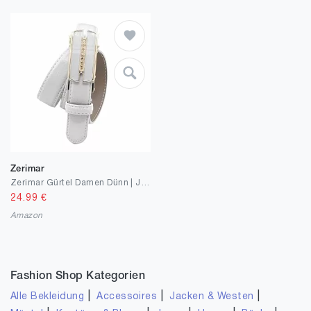
Zerimar
Zerimar Gürtel Damen Dünn | Jeansgürtel Damen | Ledergürtel | 24mm Breit | Echt Leder | Verstellbar | Handgefertigt | Trinquet Hebel | Schwarz
24.99
€
Amazon
Fashion Shop Kategorien
|
|
|
Alle Bekleidung
Accessoires
Jacken & Westen