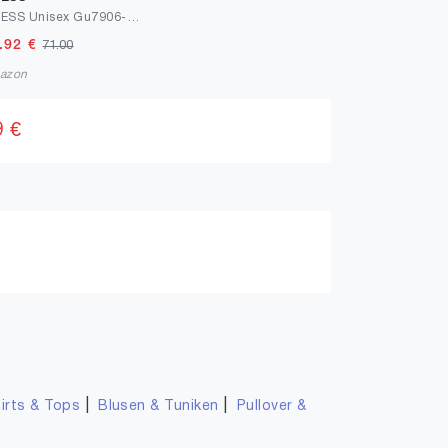
GUESS Unisex Gu7906-h Sonnenbrille
.92
€
71.00
azon
9 €
|
|
irts & Tops
Blusen & Tuniken
Pullover &