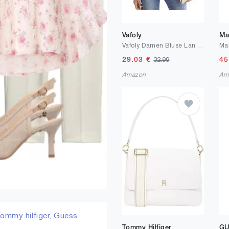
Vafoly
Ma
Vafoly Damen Bluse Langarm Oberteile Elegant Tops V-Ausschnitt Lässige Blusenshirt Casual Shirt Herbst Tunika Chiffon-Tunika mit Blumenmuster Rote Rose M
29.03
€
45
32.99
Amazon
Am
ommy hilfiger,
Guess
Tommy Hilfiger
GU