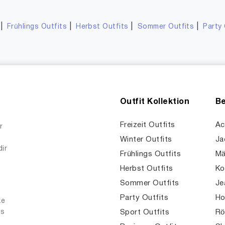
|
|
|
|
Frühlings Outfits
Herbst Outfits
Sommer Outfits
Party 
Outfit Kollektion
Be
Freizeit Outfits
Ac
r
Winter Outfits
Ja
dir
Frühlings Outfits
Mä
Herbst Outfits
Ko
Sommer Outfits
Je
Party Outfits
Ho
ke
es
Sport Outfits
Rö