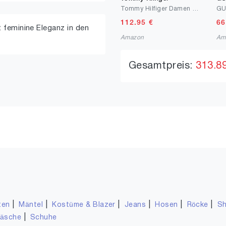
Tommy Hilfiger Damen Schultertasche Joy mit Logo
112.95
€
66
t feminine Eleganz in den
Amazon
Am
Gesamtpreis:
313.8
|
|
|
|
|
|
ten
Mäntel
Kostüme & Blazer
Jeans
Hosen
Röcke
Sh
|
wäsche
Schuhe