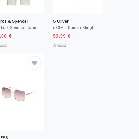
rks & Spencer
S.Oliver
Marks & Spencer Damen Knöchellange Konische Hose – Mit Stretch – Mit Taschen
s.Oliver Damen Slingback-Pumps mit DornschließeSlingback-Pumps
.00
€
59.99
€
azon
Amazon
ESS