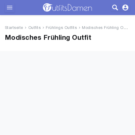
Outfits
Startseite
Outfits
Frühlings Outfits
Modisches Frühling Outfit
Bekleidung
Modisches Frühling Outfit
Wäsche
Schuhe
Accessoires
SALE
Blog