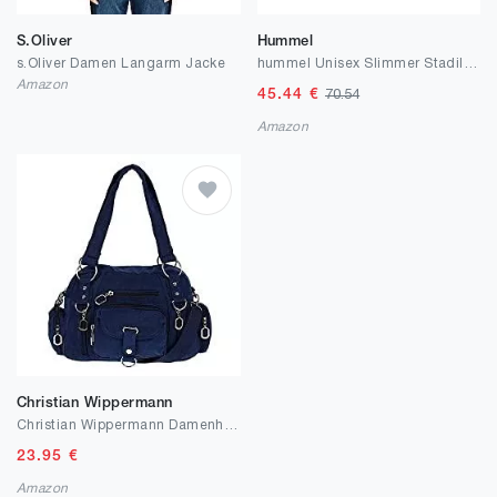
S.Oliver
Hummel
s.Oliver Damen Langarm Jacke
hummel Unisex Slimmer Stadil Tonal High Hohe Sneaker
Amazon
45.44
€
70.54
Amazon
Christian Wippermann
Christian Wippermann Damenhandtasche Schultertasche Tasche Umhängetasche Canvas Shopper Crossover Bag Blau
23.95
€
Amazon