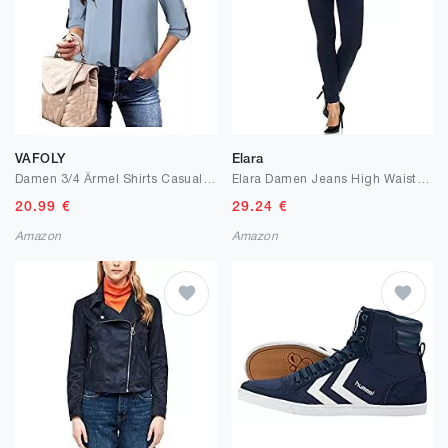
VAFOLY
Elara
Damen 3/4 Ärmel Shirts Casual Chiffon Bluse Top mit V-Ausschnitt
Elara Damen Jeans High Waist Push Up Effekt Chunkyrayan
20.99
€
29.24
€
Amazon
Amazon