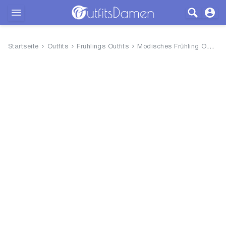
Outfits
Startseite
Outfits
Frühlings Outfits
Modisches Frühling Outfit
Bekleidung
Wäsche
Schuhe
Accessoires
SALE
Blog