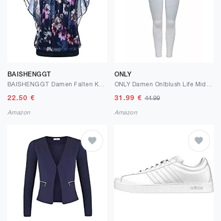
BAISHENGGT
ONLY
BAISHENGGT Damen Falten Kurzarm Tunika Batwing Rundkragen Bluse
ONLY Damen Onlblush Life Mid Sk Raw Ak Rea298 Noos Skinny Jeans
22.50
€
31.99
€
44.99
Amazon
Amazon