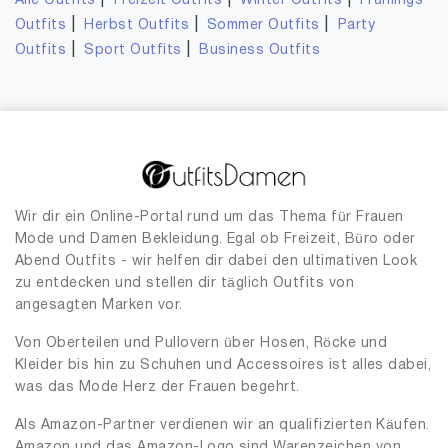
|
|
|
Alle Outfits
Freizeit Outfits
Winter Outfits
Frühlings
|
|
|
Outfits
Herbst Outfits
Sommer Outfits
Party
|
|
Outfits
Sport Outfits
Business Outfits
Wir dir ein Online-Portal rund um das Thema für Frauen
Mode und Damen Bekleidung. Egal ob Freizeit, Büro oder
Abend Outfits - wir helfen dir dabei den ultimativen Look
zu entdecken und stellen dir täglich Outfits von
angesagten Marken vor.
Von Oberteilen und Pullovern über Hosen, Röcke und
Kleider bis hin zu Schuhen und Accessoires ist alles dabei,
was das Mode Herz der Frauen begehrt.
Als Amazon-Partner verdienen wir an qualifizierten Käufen.
Amazon und das Amazon-Logo sind Warenzeichen von