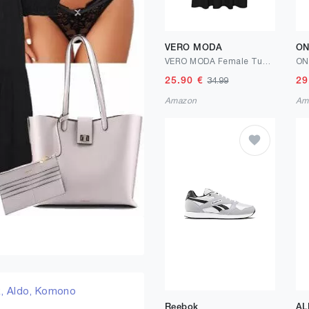
VERO MODA
ON
VERO MODA Female Tunika-Oberteil VMPRETTY Tunika
25.90
€
29
34.99
Amazon
Am
k,
Aldo,
Komono
Reebok
AL