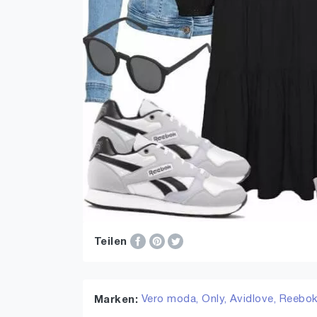
Teilen
Vero moda,
Only,
Avidlove,
Reebo
Marken: