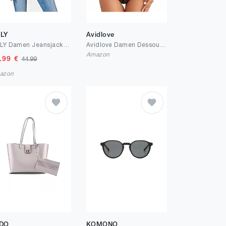
LY
Avidlove
ONLY Damen Jeansjacke Kurze
Avidlove Damen Dessous Set Sexy Spitze Unterwäsche Bügel-BH Verstellbare Spaghettiträger Babydoll Reizwäsche Lingerie Set Mit Push up BH Und Slip
Amazon
.99
€
44.99
azon
DO
KOMONO