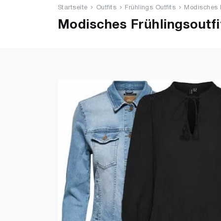
Startseite
Outfits
Frühlings Outfits
Modisches F
Modisches Frühlingsoutfi