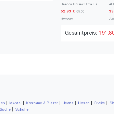
Reebok Unisex Ultra Flash Sneaker
52.93
€
33
65.00
Amazon
Am
Gesamtpreis:
191.8
|
|
|
|
|
|
ten
Mäntel
Kostüme & Blazer
Jeans
Hosen
Röcke
Sh
|
wäsche
Schuhe