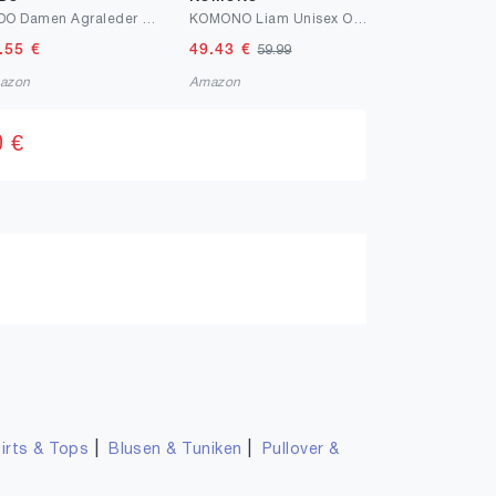
ALDO Damen Agraleder Tragetasche
KOMONO Liam Unisex Oval Cellulosepropionat-Sonnenbrille für Damen und Herren mit UV-Schutz und kratzfesten Gläsern
.55
€
49.43
€
59.99
azon
Amazon
0 €
|
|
irts & Tops
Blusen & Tuniken
Pullover &