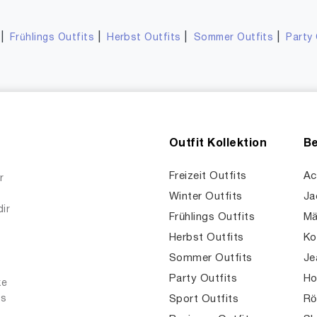
|
|
|
|
Frühlings Outfits
Herbst Outfits
Sommer Outfits
Party 
Outfit Kollektion
Be
Freizeit Outfits
Ac
r
Winter Outfits
Ja
dir
Frühlings Outfits
Mä
Herbst Outfits
Ko
Sommer Outfits
Je
Party Outfits
Ho
ke
es
Sport Outfits
Rö