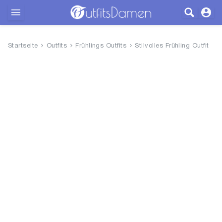
Outfits
Startseite
Outfits
Frühlings Outfits
Stilvolles Frühling Outfit
Bekleidung
Wäsche
Schuhe
Accessoires
SALE
Blog