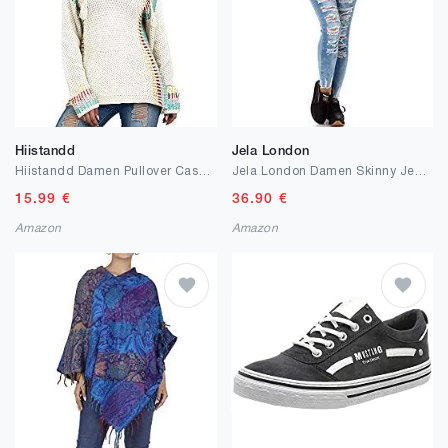
Hiistandd
Jela London
Hiistandd Damen Pullover Casual Lose Langarmshirt Kaupenpullover
Jela London Damen Skinny Jeans High-Waist Push-Up
15.99
€
36.90
€
Amazon
Amazon