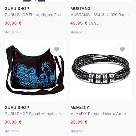
GURU SHOP
MUSTANG
GURU SHOP Ethno, Hippie Poncho mit Langer Zipfelkapuze, Damen, Violett, Synthetisch, Size:40, Jacken, Mäntel & Ponchos Alternative Bekleidung
MUSTANG 1354-314-020 Damen Schnürhalbschuh
30.90
€
43.95
€
59.95
Amazon
Amazon
GURU SHOP
MeMeDIY
GURU SHOP Schultertasche, Hippie Tasche, Goa Tasche - Grün, Herren/Damen, Baumwolle, 23x28x12 cm, Alternative Umhängetasche, Handtasche aus Stoff
MeMeDIY Personalisierte Armbänder Gravur 2～6 Namen Individuelle Identifikation ID für Frauen Männer Echtes Leder Edelstahl Perlen Geflochtene Manschette Brautjungferngeschenke Beste Freundin
30.90
€
23.99
€
Amazon
Amazon