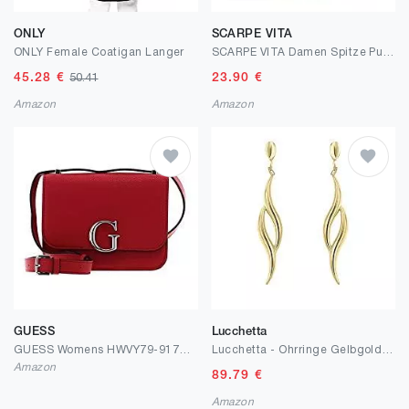
ONLY
SCARPE VITA
ONLY Female Coatigan Langer
SCARPE VITA Damen Spitze Pumps mit Pfennigabsatz Lack
45.28
€
23.90
€
50.41
Amazon
Amazon
GUESS
Lucchetta
GUESS Womens HWVY79-91780-RED
Lucchetta - Ohrringe Gelbgold 9 karat, OhrAnhänger 375 Echt-gold für Mädchen Damen
Amazon
89.79
€
Amazon