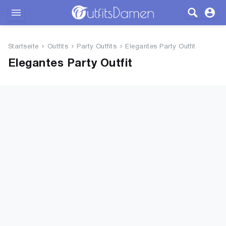
Outfits
Startseite
Outfits
Party Outfits
Elegantes Party Outfit
Bekleidung
Elegantes Party Outfit
Wäsche
Schuhe
Accessoires
SALE
Blog