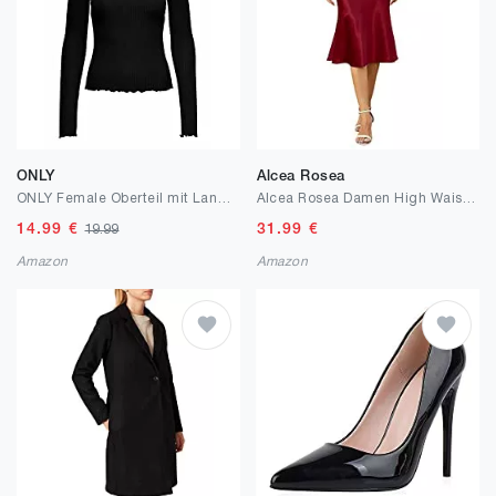
ONLY
Alcea Rosea
ONLY Female Oberteil mit Langen Ärmeln Stehkragen
Alcea Rosea Damen High Waist Midi Rock Fishtail Seidiger Satinrock Business Bleistiftrock Party Cutting Rock S-XXXL
14.99
€
31.99
€
19.99
Amazon
Amazon