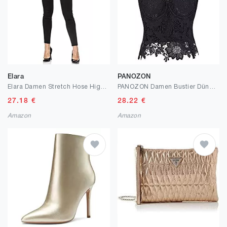
Elara
PANOZON
Elara Damen Stretch Hose High Waist Jeggings Chunkyrayan
PANOZON Damen Bustier Dünn Weich Lace BH Spitze Bluse Tops
27.18
€
28.22
€
Amazon
Amazon