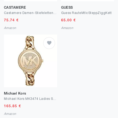
CASTAMERE
GUESS
Castamere Damen-Stiefeletten mit hohem Absatz, spitzer Zehenbereich, Schlupfschnalle, Stiletto-Stiefel, 10 cm hohe Absätze
Guess RauteMtlcSteppZiggKett
75.74
€
65.00
€
Amazon
Amazon
Michael Kors
Michael Kors MK3474 Ladies Slim Runway Watch
165.85
€
Amazon