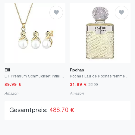
Elli
Rochas
Elli Premium Schmuckset Infinity Endless Perle Swarovski® Kristalle Silber
Rochas Eau de Rochas femme / woman, Eau de Toilette
89.99
€
31.89
€
32.99
Amazon
Amazon
Gesamtpreis:
486.70 €