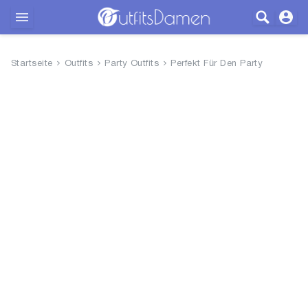
Outfits
Startseite
Outfits
Party Outfits
Perfekt Für Den Party
Bekleidung
Wäsche
Schuhe
Accessoires
SALE
Blog