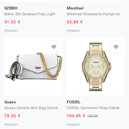
XZBBH
MissHeel
Bikini-Stil Dessous Frau Light Satin Kein Stahl-BH-Anzug Damenunterwäsche-Set (Color : Gold, Cup Size : Medium)
MissHeel Klassische Pumps mit Metallabsatz
31.22
€
52.89
€
Amazon
Amazon
Guess
FOSSIL
Guess Zanelle Mini Bag Schultertasche 19 cm
FOSSIL Damenuhr Riley Edelstahlarmband
79.35
€
104.95
€
150.26
Amazon
Amazon