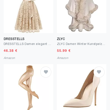
DRESSTELLS
ZLYC
DRESSTELLS Damen elegant Rundausschnitt Spitzenkleid Lace Cocktailkleid mit Gurtel Abendkleid Kurz
ZLYC Damen Winter Kunstpelz Poncho Strick Schal Stola Warm Cape Cardigan
46.38
€
55.99
€
Amazon
Amazon