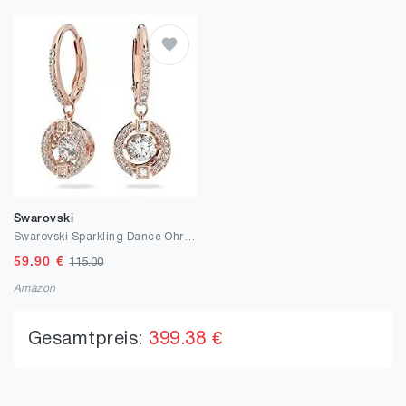
Swarovski
Swarovski Sparkling Dance Ohrringe, Rosé Vergoldete Kreolen mit Funkelndem Weißen Kristallelement und Klarem Kristallpavé
59.90
€
115.00
Amazon
Gesamtpreis:
399.38 €