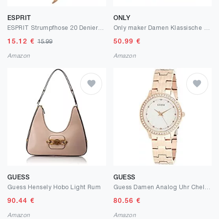
ESPRIT
ONLY
ESPRIT Strumpfhose 20 Denier Damen schwarz hautfarbe viele weitere Farben verstärkte Feinstrumpfhose ohne Muster transparent reißfest matt und dünn 1 Stück
Only maker Damen Klassische High Heels Spitze Pumps Stiletto Damenschuhe
15.12
€
50.99
€
15.99
Amazon
Amazon
GUESS
GUESS
Guess Hensely Hobo Light Rum
Guess Damen Analog Uhr Chelsea mit Edelstahl Armband
90.44
€
80.56
€
Amazon
Amazon