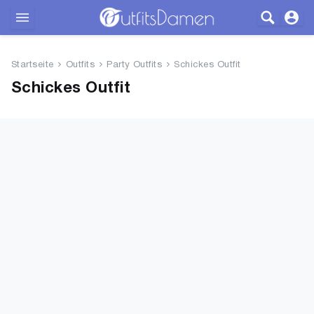
Outfits
Startseite
Outfits
Party Outfits
Schickes Outfit
Bekleidung
Schickes Outfit
Wäsche
Schuhe
Accessoires
SALE
Blog