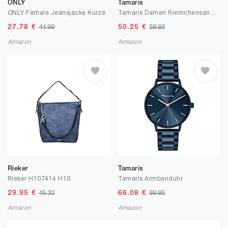
ONLY
Tamaris
ONLY Female Jeansjacke Kurze
Tamaris Damen Riemchensandale 1-1-28230-22, Frauen Römersandale,Sandalette
27.78
€
50.25
€
44.99
59.95
Amazon
Amazon
Rieker
Tamaris
Rieker H107414 H10
Tamaris Armbanduhr
29.95
€
66.08
€
45.32
99.95
Amazon
Amazon