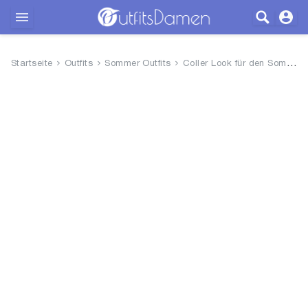
Outfits
Startseite
Outfits
Sommer Outfits
Coller Look für den Sommer
Bekleidung
Wäsche
Schuhe
Accessoires
SALE
Blog