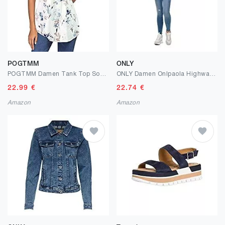
POGTMM
ONLY
POGTMM Damen Tank Top Sommer Knopfleiste Locker Elegant Ärmellose Bluse Shirt Tunika Oberteile
ONLY Damen Onlpaola Highwaist Sk Jns Bb Azg809 Noos jeans
22.99
€
22.74
€
Amazon
Amazon