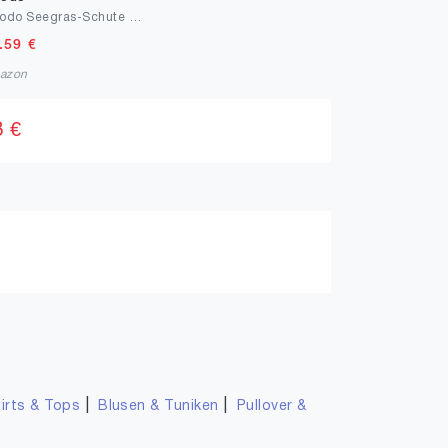
Lipodo Seegras-Schute Damencap Naturfarbener 100% Stroh Hut Luftdurchlässiges Flechtwerk Größenverstellbar Frühjahr Sommer
.59
€
azon
8 €
|
|
irts & Tops
Blusen & Tuniken
Pullover &