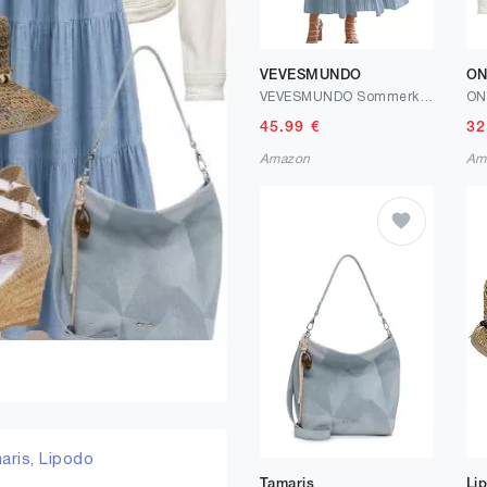
VEVESMUNDO
ON
VEVESMUNDO Sommerkleid Damen Lang Baumwolle Kurzarm Maxikleider
45.99
€
32
Amazon
Am
aris,
Lipodo
Tamaris
Li