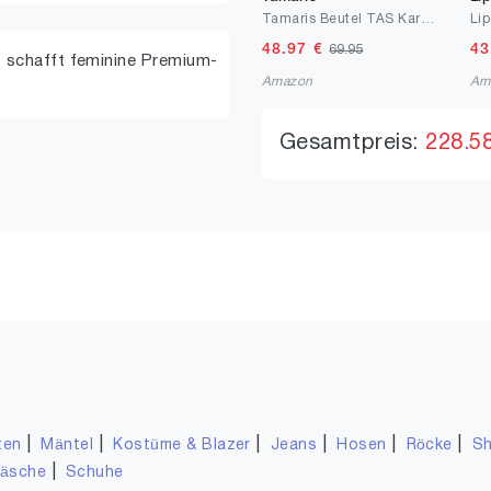
Tamaris Beutel TAS Karen 34514 Damen Handtaschen Zweifarbig
48.97
€
43
69.95
 schafft feminine Premium-
Amazon
Am
Gesamtpreis:
228.5
|
|
|
|
|
|
ten
Mäntel
Kostüme & Blazer
Jeans
Hosen
Röcke
Sh
|
wäsche
Schuhe