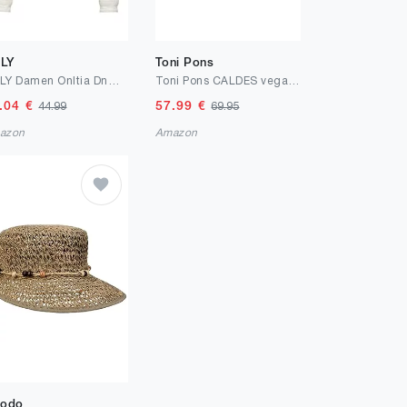
LY
Toni Pons
ONLY Damen Onltia Dnm Jacket Col Pimbox Noos Jacke (1er Pack)
Toni Pons CALDES vegane Damen Keil-Espadrille aus Leinen.
.04
€
57.99
€
44.99
69.95
azon
Amazon
podo