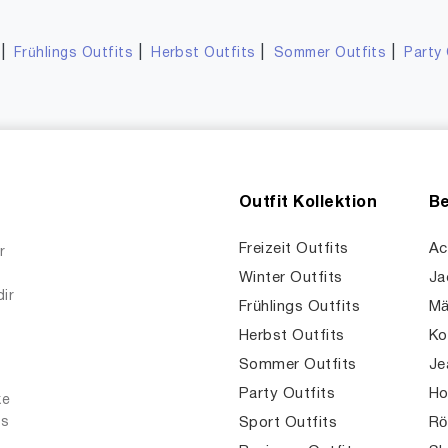
|
|
|
|
Frühlings Outfits
Herbst Outfits
Sommer Outfits
Party 
Outfit Kollektion
Be
Freizeit Outfits
Ac
r
Winter Outfits
Ja
dir
Frühlings Outfits
Mä
Herbst Outfits
Ko
Sommer Outfits
Je
Party Outfits
Ho
ke
es
Sport Outfits
Rö