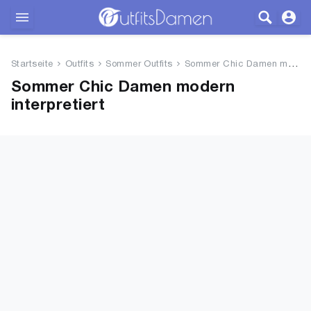
Outfits
Startseite
Outfits
Sommer Outfits
Sommer Chic Damen modern interpretiert
Bekleidung
Sommer Chic Damen modern
interpretiert
Wäsche
Schuhe
Accessoires
SALE
Blog