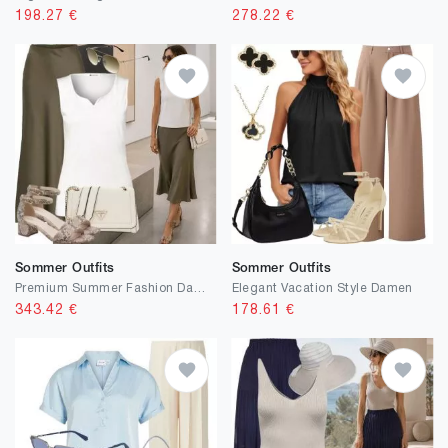
198.27
€
278.22
€
Sommer Outfits
Sommer Outfits
Premium Summer Fashion Damen
Elegant Vacation Style Damen
343.42
€
178.61
€