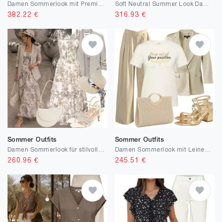
Damen Sommerlook mit Premium Basics
Soft Neutral Summer Look Damen
382.22
€
316.93
€
Sommer Outfits
Sommer Outfits
Damen Sommerlook für stilvolle Cafés
Damen Sommerlook mit Leinenblazer
260.96
€
245.51
€