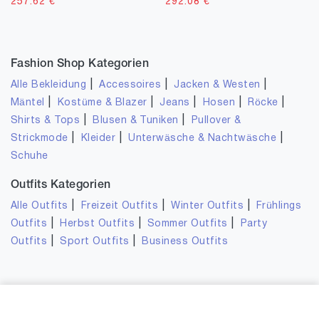
257.62
€
292.08
€
Fashion Shop Kategorien
|
|
|
Alle Bekleidung
Accessoires
Jacken & Westen
|
|
|
|
|
Mäntel
Kostüme & Blazer
Jeans
Hosen
Röcke
|
|
Shirts & Tops
Blusen & Tuniken
Pullover &
|
|
|
Strickmode
Kleider
Unterwäsche & Nachtwäsche
Schuhe
Outfits Kategorien
|
|
|
Alle Outfits
Freizeit Outfits
Winter Outfits
Frühlings
|
|
|
Outfits
Herbst Outfits
Sommer Outfits
Party
|
|
Outfits
Sport Outfits
Business Outfits