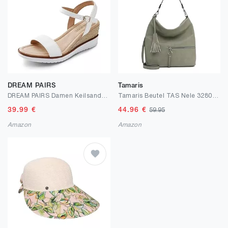
DREAM PAIRS
Tamaris
DREAM PAIRS Damen Keilsandalen Klassische Pumps Sandale mit Keilabsatz Sommer
Tamaris Beutel TAS Nele 32802 Damen Handtaschen Uni
39.99
€
44.96
€
59.95
Amazon
Amazon