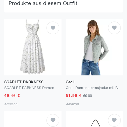
Produkte aus diesem Outfit
SCARLET DARKNESS
Cecil
SCARLET DARKNESS Damen Sommerkleid Lang Ärmellos Blumendruck Chiffonkleid Spaghettiträger Strandkleid mit Taschen
Cecil Damen Jeansjacke mit Brusttaschen und Knöpfen
49.46
€
51.99
€
69.99
Amazon
Amazon