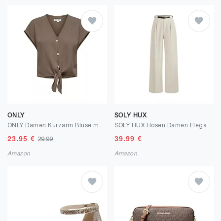
ONLY
SOLY HUX
ONLY Damen Kurzarm Bluse mit Knopfleiste und Bindeschleife Cropped Shirt
SOLY HUX Hosen Damen Elegant Anzughose Hohe Taille Büro Freizeithose Geradehose mit Gürtel Einfarbig Palazzo Casualhose Herbst Outfit
23.95
€
39.99
€
29.99
Amazon
Amazon