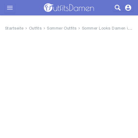
Outfits
Startseite
Outfits
Sommer Outfits
Sommer Looks Damen inspiriert von Minimal Fashion
Bekleidung
Wäsche
Schuhe
Accessoires
SALE
Blog