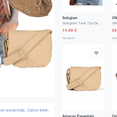
Sukiglam
ON
Sukiglam Tank Top Damen Ärmellos Grafikdruck Oberteile Sommer Lässiges Lose U-Ausschnitt Blusentop Mit Falten Elegant Boho Strand Vest Tops
14.99
€
29
Amazon
Am
n essentials,
Calvin klein,
Amazon Essentials
Cal