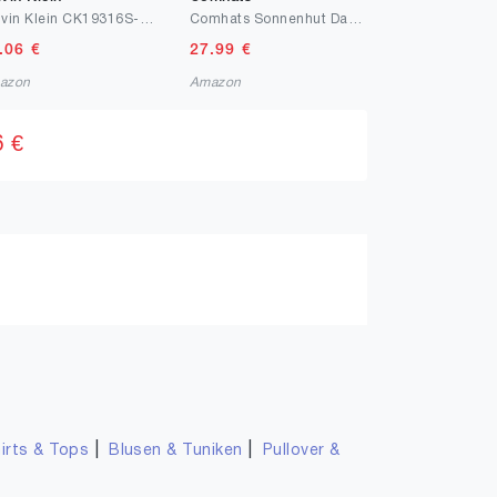
Calvin Klein CK19316S-717 Sonnenbrillen
Comhats Sonnenhut Damen Sommer Strohhut Faltbar Handgemachter Strandhut UV-Schutz
.06
€
27.99
€
azon
Amazon
6 €
|
|
irts & Tops
Blusen & Tuniken
Pullover &