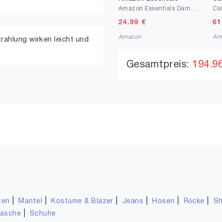
Amazon Essentials Damen Verstellbare Umhänge-Überschlagtasche Aus Nylon
24.99
€
61
Amazon
Am
ahlung wirken leicht und
Gesamtpreis:
194.9
|
|
|
|
|
|
ten
Mäntel
Kostüme & Blazer
Jeans
Hosen
Röcke
Sh
|
wäsche
Schuhe