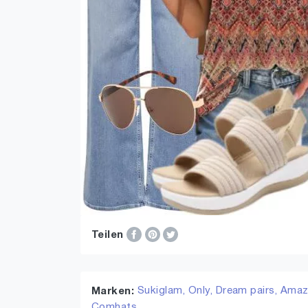
Teilen
Sukiglam,
Only,
Dream pairs,
Amazo
Marken:
Comhats