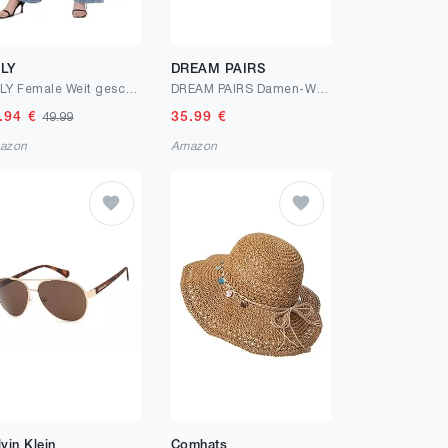
LY
DREAM PAIRS
ONLY Female Weit geschnitten Jeans ONLMADISON Blush HW Wide DNM CRO371 NOOS
DREAM PAIRS Damen-Wandersandalen, leicht, weiches Fußbett, niedriger Keilabsatz, bequeme flache Sandalen für drinnen und draußen
.94
€
35.99
€
49.99
azon
Amazon
vin Klein
Comhats