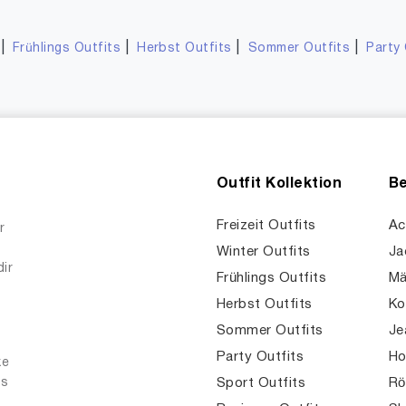
|
|
|
|
Frühlings Outfits
Herbst Outfits
Sommer Outfits
Party 
Outfit Kollektion
Be
Freizeit Outfits
Ac
r
Winter Outfits
Ja
dir
Frühlings Outfits
Mä
Herbst Outfits
Ko
Sommer Outfits
Je
Party Outfits
Ho
ke
es
Sport Outfits
Rö