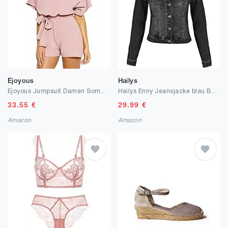
Ejoyous
Hailys
Ejoyous Jumpsuit Damen Sommer Blumen kurz Overall, Jumpsuit Kurz Playsuit Overal Elegant mit Bindegürtel Ausschnitt Spagettiträger Stretch Locker Damen Frauen
Hailys Enny Jeansjacke blau Basics, Streetwear
33.55
€
29.99
€
Amazon
Amazon