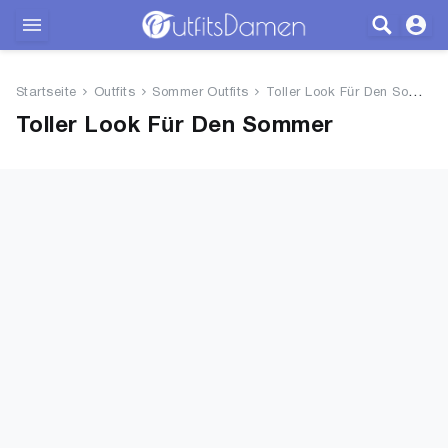
Outfits
Startseite
Outfits
Sommer Outfits
Toller Look Für Den Sommer
Bekleidung
Toller Look Für Den Sommer
Wäsche
Schuhe
Accessoires
SALE
Blog