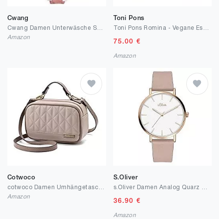
Cwang
Toni Pons
Cwang Damen Unterwäsche Set BH mit Bügel ohne Polster Unterhosen Spitze Slips Nachtwäsche Dessous Sets
Toni Pons Romina - Vegane Espadrille für Damen Leinen.
Amazon
75.00
€
Amazon
Cotwoco
S.Oliver
cotwoco Damen Umhängetasche Kleine, Frau Mode - Handtaschen Tragetaschen Klassisch Damen Handtasche Messenger Crossbody Tasche, Schultertasche Crossbody Bag, Abendtasch Schultertaschen, Khaki
s.Oliver Damen Analog Quarz Armbanduhr mit Lederarmband
Amazon
36.90
€
Amazon