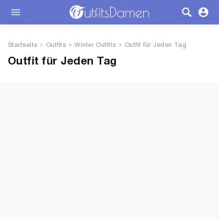
Outfits
Startseite
Outfits
Winter Outfits
Outfit für Jeden Tag
Bekleidung
Outfit für Jeden Tag
Wäsche
Schuhe
Accessoires
SALE
Blog