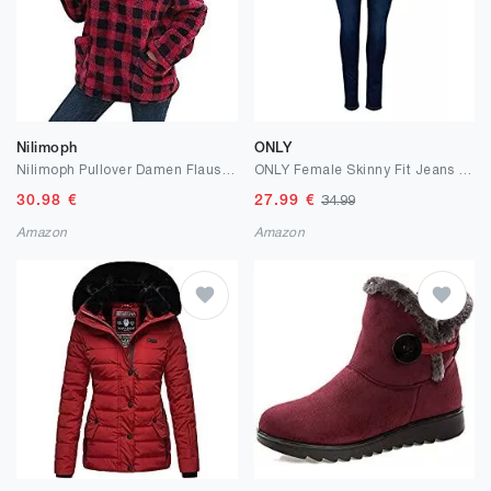
Nilimoph
ONLY
Nilimoph Pullover Damen Flauschig Pulli Fleece Weich Herbst Winter Warm Kapuzenpullover Casual Sweatshirt Winter Mit Seitentasche Zip Langarm Oberteile Top
ONLY Female Skinny Fit Jeans ONLUltimate King reg
30.98
€
27.99
€
34.99
Amazon
Amazon