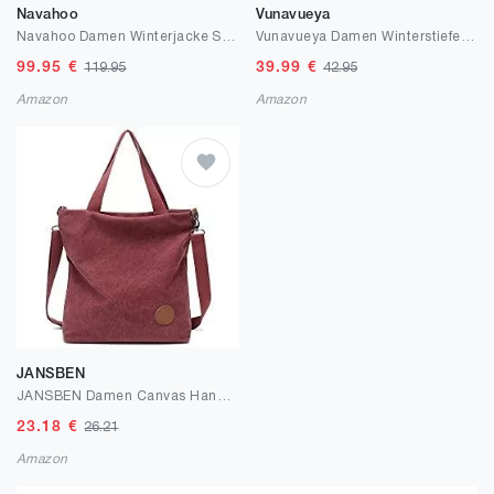
Navahoo
Vunavueya
Navahoo Damen Winterjacke Steppjacke mit Abnehmbarer Kunstfell-Kapuze Milianaa XS-XXL
Vunavueya Damen Winterstiefel Warm gefütterte Winterschuhe Schneestiefel Winter Schlupfstiefel Kurzschaft Stiefel Boots Schuhe 35-41.5
99.95
€
39.99
€
119.95
42.95
Amazon
Amazon
JANSBEN
JANSBEN Damen Canvas Handtasche Schultertasche Casual Multifunktionale Umhängetaschen Strandtasche Groß für Arbeit Schule Shopper Beach (weinrot)
23.18
€
26.21
Amazon