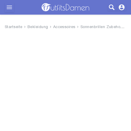
Outfits
Startseite
Bekleidung
Accessoires
Sonnenbrillen Zubehoer
A
Bekleidung
Wäsche
Schuhe
Accessoires
SALE
Blog