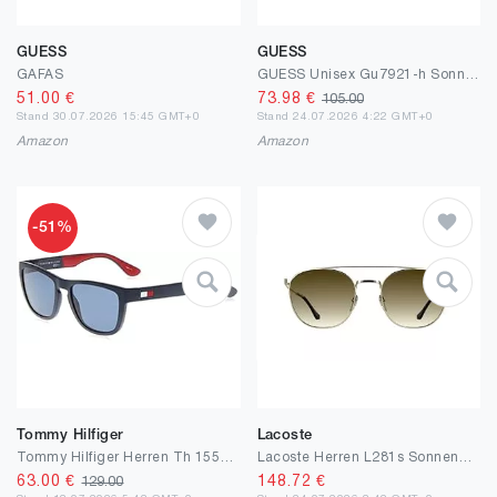
GUESS
GUESS
GAFAS
GUESS Unisex Gu7921-h Sonnenbrille
51.00
€
73.98
€
105.00
Stand 30.07.2026 15:45 GMT+0
Stand 24.07.2026 4:22 GMT+0
Amazon
Amazon
-51%
Tommy Hilfiger
Lacoste
Tommy Hilfiger Herren Th 1557/S Sonnenbrille (1er Pack)
Lacoste Herren L281s Sonnenbrille (1er Pack)
63.00
€
148.72
€
129.00