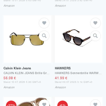
Stand 13.07.2026 5:43 GMT+0
Stand 24.07.2026 3:42 GMT+0
Amazon
Amazon
Calvin Klein Jeans
HAWKERS
CALVIN KLEIN JEANS Brille Größe 58 mm Dark Ruthenium Eye Size: 58 Bridge: 17
HAWKERS Sonnenbrille WARWICK UPTOWN für Herren und Damen
56.08
€
41.99
€
Stand 10.07.2026 5:30 GMT+0
Stand 09.07.2026 5:14 GMT+0
Amazon
Amazon
-27%
-6%