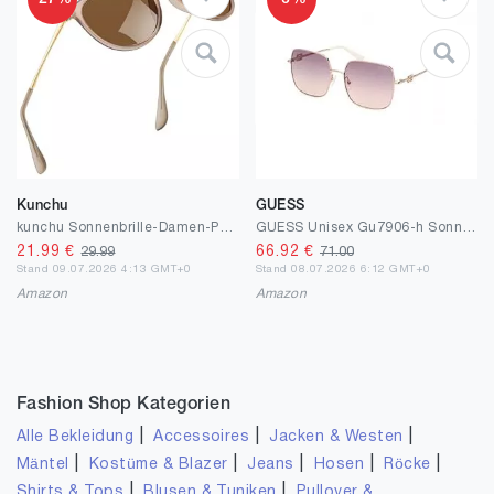
Kunchu
GUESS
kunchu Sonnenbrille-Damen-Polarisierte-Sonnenbrille-Rund-UV400-im-Retro-Sonnenbrille-für-Damen & Herren Schutz Vintage Lotuswurzelstärke
GUESS Unisex Gu7906-h Sonnenbrille
21.99
€
66.92
€
29.99
71.00
Stand 09.07.2026 4:13 GMT+0
Stand 08.07.2026 6:12 GMT+0
Amazon
Amazon
Fashion Shop Kategorien
|
|
|
Alle Bekleidung
Accessoires
Jacken & Westen
|
|
|
|
|
Mäntel
Kostüme & Blazer
Jeans
Hosen
Röcke
|
|
Shirts & Tops
Blusen & Tuniken
Pullover &