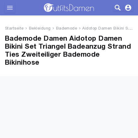
Outfits
Startseite
Bekleidung
Bademode
Aidotop Damen Bikini Set Trian...
Bekleidung
Bademode Damen Aidotop Damen
Bikini Set Triangel Badeanzug Strand
Wäsche
Ties Zweiteiliger Bademode
Bikinihose
Schuhe
Accessoires
SALE
Blog