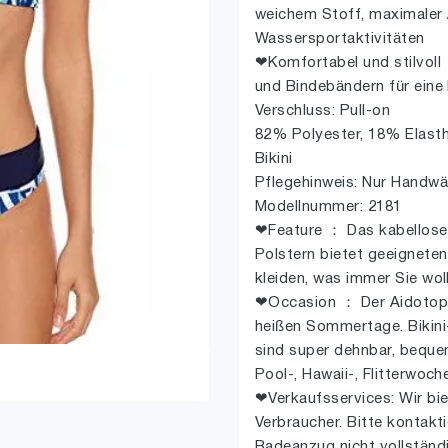
weichem Stoff, maximaler 
Wassersportaktivitäten
❤Komfortabel und stilvoll
und Bindebändern für ein
Verschluss: Pull-on
82% Polyester, 18% Elast
Bikini
Pflegehinweis: Nur Handw
Modellnummer: 2181
❤Feature ： Das kabellose
Polstern bietet geeigneten
kleiden, was immer Sie wo
❤Occasion ： Der Aidotop 
heißen Sommertage. Bikin
sind super dehnbar, bequem
Pool-, Hawaii-, Flitterwoc
❤Verkaufsservices: Wir bie
Verbraucher. Bitte kontakt
Badeanzug nicht vollständi