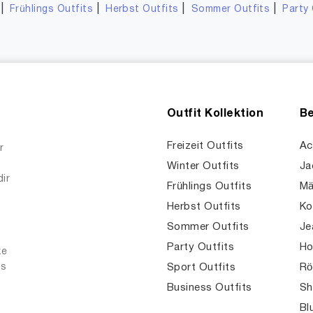
|
|
|
|
Frühlings Outfits
Herbst Outfits
Sommer Outfits
Party 
Outfit Kollektion
Be
Freizeit Outfits
Ac
r
Winter Outfits
Ja
dir
Frühlings Outfits
Mä
Herbst Outfits
Ko
Sommer Outfits
Je
Party Outfits
Ho
ke
es
Sport Outfits
Rö
Business Outfits
Sh
Bl