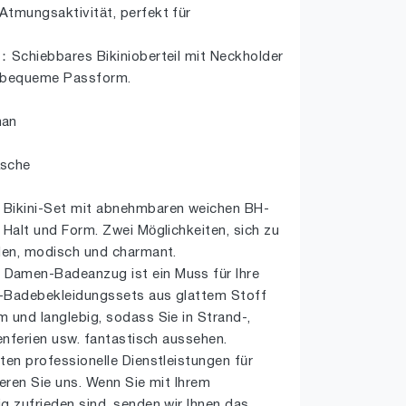
Atmungsaktivität, perfekt für
 ：Schiebbares Bikinioberteil mit Neckholder
e bequeme Passform.
han
äsche
 Bikini-Set mit abnehmbaren weichen BH-
 Halt und Form. Zwei Möglichkeiten, sich zu
llen, modisch und charmant.
Damen-Badeanzug ist ein Muss für Ihre
i-Badebekleidungssets aus glattem Stoff
 und langlebig, sodass Sie in Strand-,
henferien usw. fantastisch aussehen.
ten professionelle Dienstleistungen für
ieren Sie uns. Wenn Sie mit Ihrem
g zufrieden sind, senden wir Ihnen das