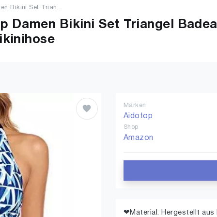
n Bikini Set Trian...
Damen Bikini Set Triangel Badea
ikinihose
Marken
Aidotop
Shop
Amazon
❤Material: Hergestellt au