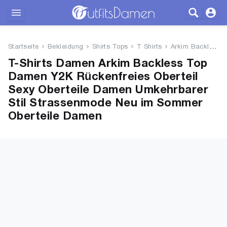
Outfits
Startseite
Bekleidung
Shirts Tops
T Shirts
Arkim Backless Top Damen Y2K R...
Bekleidung
T-Shirts Damen Arkim Backless Top
Damen Y2K Rückenfreies Oberteil
Wäsche
Sexy Oberteile Damen Umkehrbarer
Stil Strassenmode Neu im Sommer
Schuhe
Oberteile Damen
Accessoires
SALE
Blog