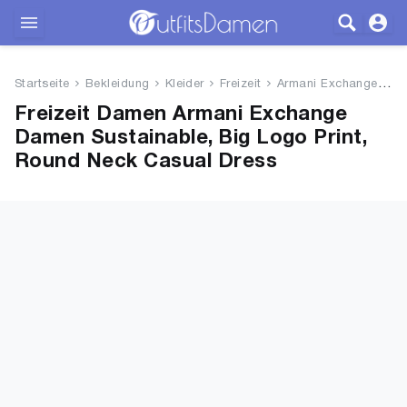
Outfits
Startseite
Bekleidung
Kleider
Freizeit
Armani Exchange Damen Sustaina...
Bekleidung
Freizeit Damen Armani Exchange
Damen Sustainable, Big Logo Print,
Wäsche
Round Neck Casual Dress
Schuhe
Accessoires
SALE
Blog