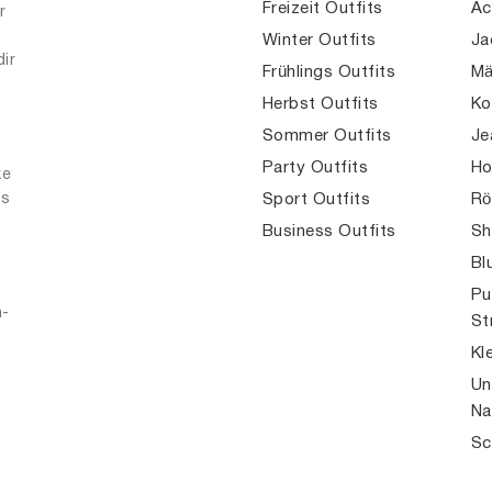
Freizeit Outfits
Ac
r
Winter Outfits
Ja
dir
Frühlings Outfits
Mä
Herbst Outfits
Ko
Sommer Outfits
Je
Party Outfits
Ho
ke
es
Sport Outfits
Rö
Business Outfits
Sh
Bl
Pu
n-
St
Kl
Un
Na
Sc