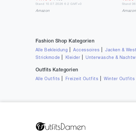
Stand 10.07.2026 6:2 GMT+0
Stand 0
Amazon
Amazo
Fashion Shop Kategorien
|
|
Alle Bekleidung
Accessoires
Jacken & Wes
|
|
Strickmode
Kleider
Unterwäsche & Nacht
Outfits Kategorien
|
|
Alle Outfits
Freizeit Outfits
Winter Outfits