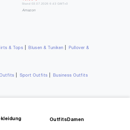
Stand 03.07.2026 6:43 GMT+0
Amazon
|
|
irts & Tops
Blusen & Tuniken
Pullover &
|
|
Outfits
Sport Outfits
Business Outfits
kleidung
OutfitsDamen