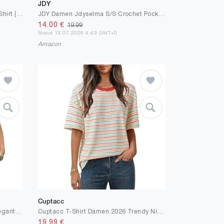
JDY
ONLY Female T-Shirt ONLLUCY T-Shirt | T-shirt
JDY Damen Jdyselma S/S Crochet Pocket Top JRS Noos Jdyselma S/S Crochet Pocket Top JRS Noos (1er Pack)
14.00
€
19.99
Stand 13.07.2026 4:43 GMT+0
Amazon
Cuptacc
Cuptacc Tshirt Damen Sommer Elegant V-Ausschnitt Kurzarm Bluse Leicht Und Luftig Mode Knit Waffle Tunika Solid Komfort Casual Top Himmelblau L
Cuptacc T-Shirt Damen 2026 Trendy Niedlich Mit Bunt Gestreiftes Muster Kurzarm Tshirt Klassische Frühling Weich Und Bequem 1/2 Arm Shirt Blau-Weiß-Rot L Groß
19.99
€