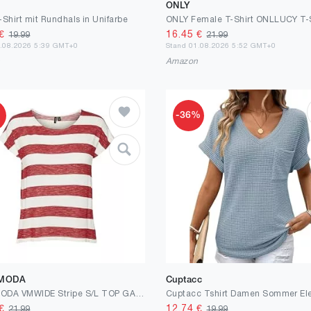
ONLY
-Shirt mit Rundhals in Unifarbe
€
16.45
€
19.99
21.99
2.08.2026 5:39 GMT+0
Stand 01.08.2026 5:52 GMT+0
n
Amazon
%
-36%
 MODA
Cuptacc
VERO MODA VMWIDE Stripe S/L TOP GA NOOS
€
12.74
€
21.99
19.99