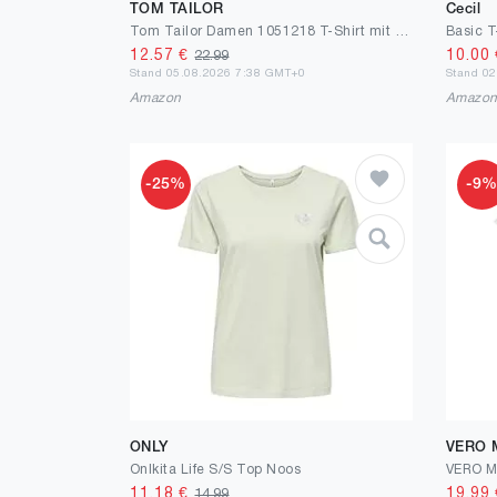
TOM TAILOR
Cecil
Tom Tailor Damen 1051218 T-Shirt mit Stickerei
Basic T
12.57
€
10.00
22.99
Stand 05.08.2026 7:38 GMT+0
Stand 0
Amazon
Amazo
-25%
-9
ONLY
VERO
Onlkita Life S/S Top Noos
11.18
€
19.99
14.99