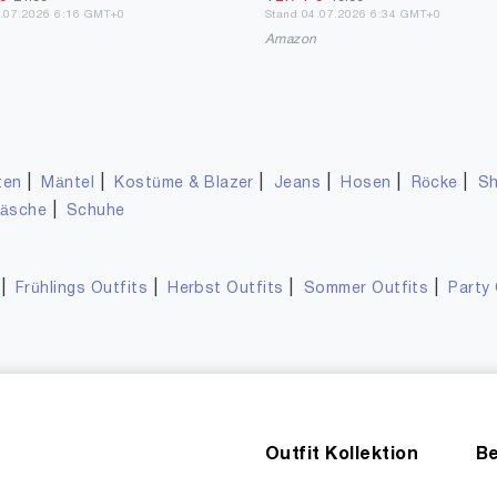
6.07.2026 6:16 GMT+0
Stand 04.07.2026 6:34 GMT+0
n
Amazon
|
|
|
|
|
|
ten
Mäntel
Kostüme & Blazer
Jeans
Hosen
Röcke
Sh
|
wäsche
Schuhe
|
|
|
|
Frühlings Outfits
Herbst Outfits
Sommer Outfits
Party 
Outfit Kollektion
Be