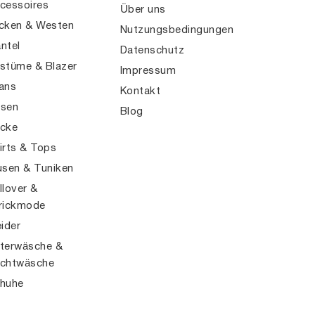
cessoires
Über uns
cken & Westen
Nutzungsbedingungen
ntel
Datenschutz
stüme & Blazer
Impressum
ans
Kontakt
sen
Blog
cke
irts & Tops
usen & Tuniken
llover &
rickmode
eider
terwäsche &
chtwäsche
huhe