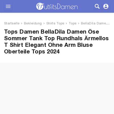
Outfits
Startseite
Bekleidung
Shirts Tops
Tops
BellaDila Damen Öse Sommer Ta...
Bekleidung
Tops Damen BellaDila Damen Öse
Sommer Tank Top Rundhals Ärmellos
Wäsche
T Shirt Elegant Ohne Arm Bluse
Oberteile Tops 2024
Schuhe
Accessoires
SALE
Blog