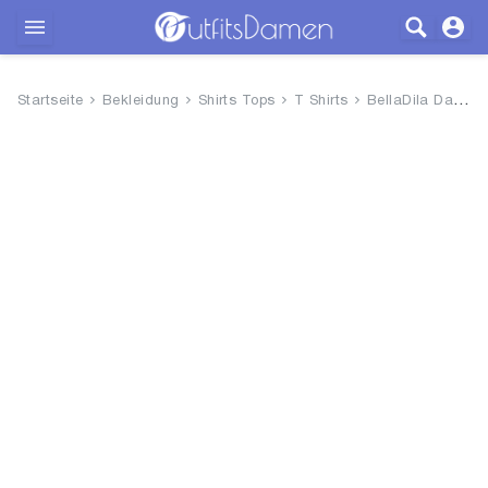
Outfits
Startseite
Bekleidung
Shirts Tops
T Shirts
BellaDila Damen Sommer Locker ...
Bekleidung
Wäsche
Schuhe
Accessoires
SALE
Blog