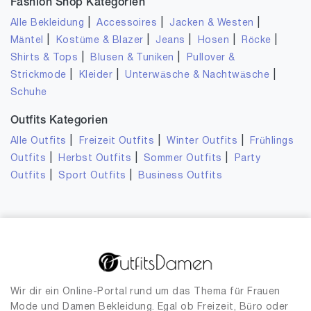
Fashion Shop Kategorien
|
|
|
Alle Bekleidung
Accessoires
Jacken & Westen
|
|
|
|
|
Mäntel
Kostüme & Blazer
Jeans
Hosen
Röcke
|
|
Shirts & Tops
Blusen & Tuniken
Pullover &
|
|
|
Strickmode
Kleider
Unterwäsche & Nachtwäsche
Schuhe
Outfits Kategorien
|
|
|
Alle Outfits
Freizeit Outfits
Winter Outfits
Frühlings
|
|
|
Outfits
Herbst Outfits
Sommer Outfits
Party
|
|
Outfits
Sport Outfits
Business Outfits
Wir dir ein Online-Portal rund um das Thema für Frauen
Mode und Damen Bekleidung. Egal ob Freizeit, Büro oder