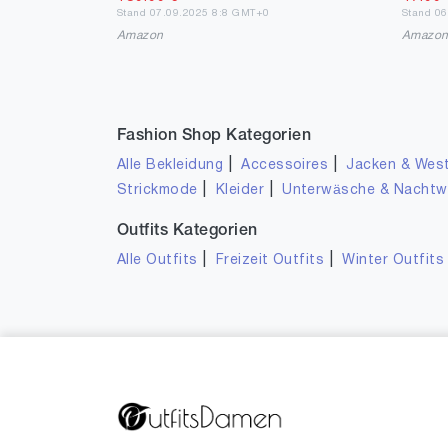
Stand 07.09.2025 8:8 GMT+0
Stand 0
Amazon
Amazo
Fashion Shop Kategorien
|
|
Alle Bekleidung
Accessoires
Jacken & Wes
|
|
Strickmode
Kleider
Unterwäsche & Nacht
Outfits Kategorien
|
|
Alle Outfits
Freizeit Outfits
Winter Outfits