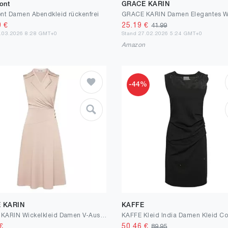
ont
GRACE KARIN
nt Damen Abendkleid rückenfrei
0
€
25.19
€
41.99
7.03.2026 8:28 GMT+0
Stand 27.02.2026 5:24 GMT+0
n
Amazon
-44%
 KARIN
KAFFE
GRACE KARIN Wickelkleid Damen V-Ausschnitt Reverskragen A-Linie Midi Kleider Elegant Business Outfit Damen mit Knöpfen
€
50.46
€
89.95