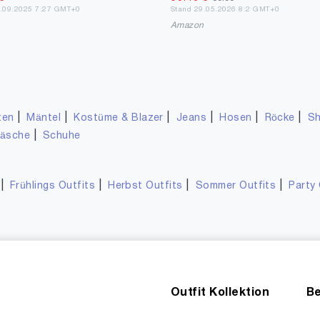
6.09.2025 7:27 GMT+0
Stand 29.05.2026 8:2 GMT+0
n
Amazon
|
|
|
|
|
|
ten
Mäntel
Kostüme & Blazer
Jeans
Hosen
Röcke
Sh
|
wäsche
Schuhe
|
|
|
|
Frühlings Outfits
Herbst Outfits
Sommer Outfits
Party 
Outfit Kollektion
Be