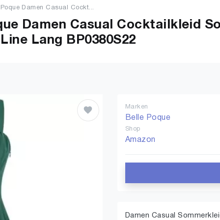
 Poque Damen Casual Cockt...
que Damen Casual Cocktailkleid S
A-Line Lang BP0380S22
Marken
Belle Poque
Shop
Amazon
Damen Casual Sommerkleid 