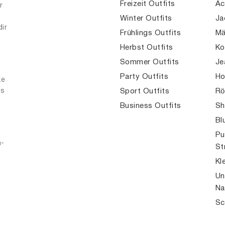
Freizeit Outfits
Ac
r
Winter Outfits
Ja
dir
Frühlings Outfits
Mä
Herbst Outfits
Ko
Sommer Outfits
Je
Party Outfits
Ho
ke
es
Sport Outfits
Rö
Business Outfits
Sh
Bl
Pu
n-
St
Kl
Un
Na
Sc