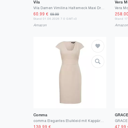
Vila
Vera M
Vila Damen Vimilina Halterneck Maxi Dress - Noos Abendkleid (1er Pack)
Vera Mo
60.99
€
258.0
69.99
Stand 01.06.2026 7:0 GMT+0
Stand 1
Amazon
Amazo
Comma
GRACE
comma Elegantes Etuikleid mit Kappärmeln
139.99
€
47.99