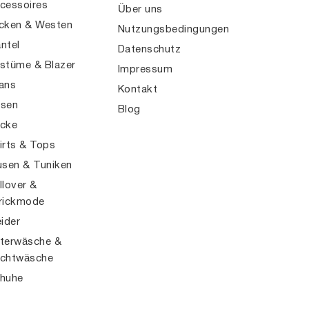
cessoires
Über uns
cken & Westen
Nutzungsbedingungen
ntel
Datenschutz
stüme & Blazer
Impressum
ans
Kontakt
sen
Blog
cke
irts & Tops
usen & Tuniken
llover &
rickmode
eider
terwäsche &
chtwäsche
huhe