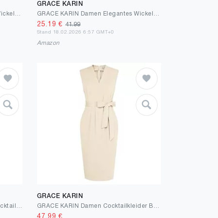
GRACE KARIN
GRACE KARIN Damen Elegantes Wickelkleid Ärmellos Etuikleid Rundhals Midi Business Kleid Cocktail Party Bleistiftkleid Formelle
GRACE KARIN Damen Elegantes Wickelkleid Ärmellos Etuikleid Rundhals Midi Business Kleid Cocktail Party Bleistiftkleid Formelle
25.19
€
41.99
Stand 18.02.2026 6:57 GMT+0
Amazon
GRACE KARIN
KAFFE Kleid India Damen Kleid Cocktailkleild Ärmellos Elegant Spitze Knielang Spitzenkleid
GRACE KARIN Damen Cocktailkleider Bodycon Kleid Vintage Midikleid Formelle Business-Kleider mit Taschen V-Ausschnitt Ärmelloses für Sommer
47.99
€