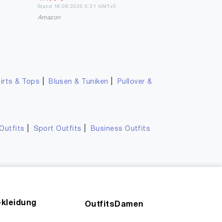
Stand 18.08.2025 5:31 GMT+0
Amazon
|
|
irts & Tops
Blusen & Tuniken
Pullover &
|
|
Outfits
Sport Outfits
Business Outfits
kleidung
OutfitsDamen