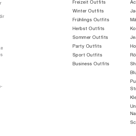
Freizeit Outfits
Ac
r
Winter Outfits
Ja
dir
Frühlings Outfits
Mä
Herbst Outfits
Ko
Sommer Outfits
Je
Party Outfits
Ho
ke
es
Sport Outfits
Rö
Business Outfits
Sh
Bl
Pu
n-
St
Kl
Un
Na
Sc