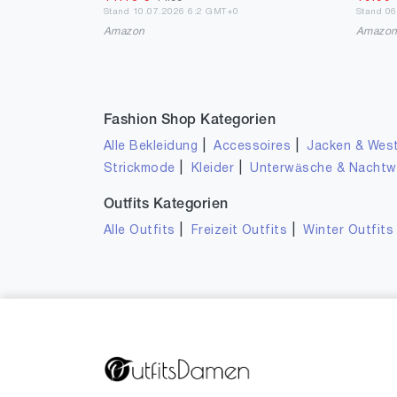
Stand 10.07.2026 6:2 GMT+0
Stand 0
Amazon
Amazo
Fashion Shop Kategorien
|
|
Alle Bekleidung
Accessoires
Jacken & Wes
|
|
Strickmode
Kleider
Unterwäsche & Nacht
Outfits Kategorien
|
|
Alle Outfits
Freizeit Outfits
Winter Outfits