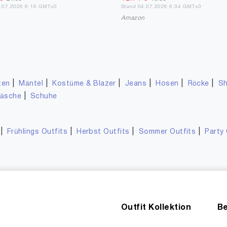
6.07.2026 6:16 GMT+0
Stand 04.07.2026 6:34 GMT+0
n
Amazon
|
|
|
|
|
|
ten
Mäntel
Kostüme & Blazer
Jeans
Hosen
Röcke
Sh
|
wäsche
Schuhe
|
|
|
|
Frühlings Outfits
Herbst Outfits
Sommer Outfits
Party 
Outfit Kollektion
Be