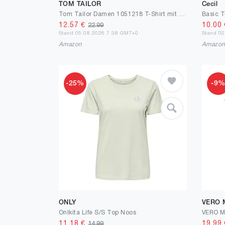
TOM TAILOR
Cecil
Tom Tailor Damen 1051218 T-Shirt mit Stickerei
Basic T
12.57
€
10.00
22.99
Stand 05.08.2026 7:38 GMT+0
Stand 0
Amazon
Amazo
-25%
-9
ONLY
VERO
Onlkita Life S/S Top Noos
11.18
€
19.99
14.99