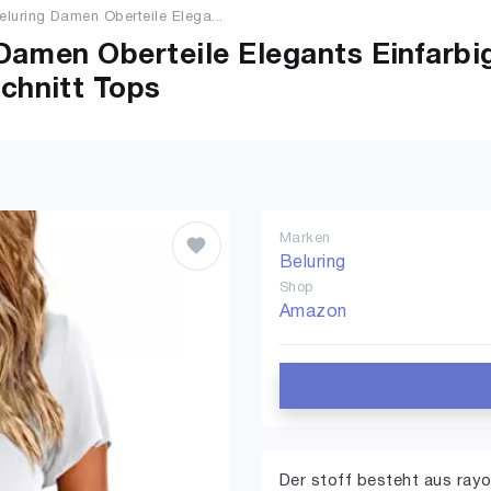
eluring Damen Oberteile Elega...
Damen Oberteile Elegants Einfarbig
chnitt Tops
Marken
Beluring
Shop
Amazon
Der stoff besteht aus ray