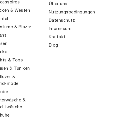
cessoires
Über uns
cken & Westen
Nutzungsbedingungen
ntel
Datenschutz
stüme & Blazer
Impressum
ans
Kontakt
sen
Blog
cke
irts & Tops
usen & Tuniken
llover &
rickmode
eider
terwäsche &
chtwäsche
huhe