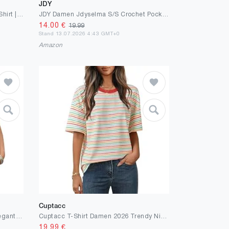
JDY
ONLY Female T-Shirt ONLLUCY T-Shirt | T-shirt
JDY Damen Jdyselma S/S Crochet Pocket Top JRS Noos Jdyselma S/S Crochet Pocket Top JRS Noos (1er Pack)
14.00
€
19.99
Stand 13.07.2026 4:43 GMT+0
Amazon
Cuptacc
Cuptacc Tshirt Damen Sommer Elegant V-Ausschnitt Kurzarm Bluse Leicht Und Luftig Mode Knit Waffle Tunika Solid Komfort Casual Top Himmelblau L
Cuptacc T-Shirt Damen 2026 Trendy Niedlich Mit Bunt Gestreiftes Muster Kurzarm Tshirt Klassische Frühling Weich Und Bequem 1/2 Arm Shirt Blau-Weiß-Rot L Groß
19.99
€