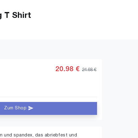
 T Shirt
20.98 €
24.68 €
Zum Shop
on und spandex, das abriebfest und