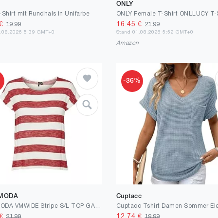
ONLY
-Shirt mit Rundhals in Unifarbe
€
16.45
€
19.99
21.99
2.08.2026 5:39 GMT+0
Stand 01.08.2026 5:52 GMT+0
n
Amazon
%
-36%
 MODA
Cuptacc
VERO MODA VMWIDE Stripe S/L TOP GA NOOS
€
12.74
€
21.99
19.99