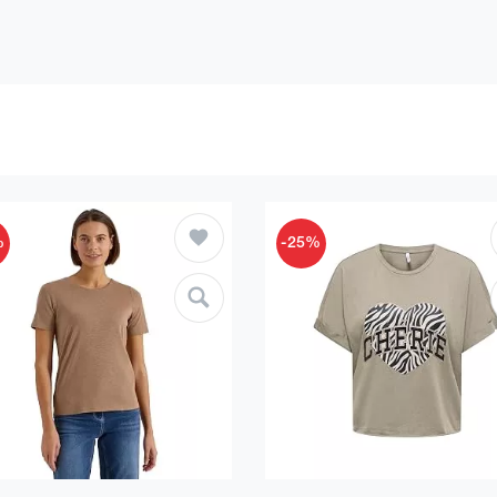
%
-25%