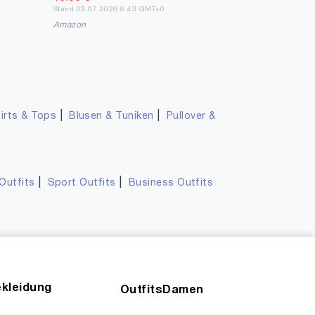
Stand 03.07.2026 6:43 GMT+0
Amazon
|
|
irts & Tops
Blusen & Tuniken
Pullover &
|
|
Outfits
Sport Outfits
Business Outfits
kleidung
OutfitsDamen