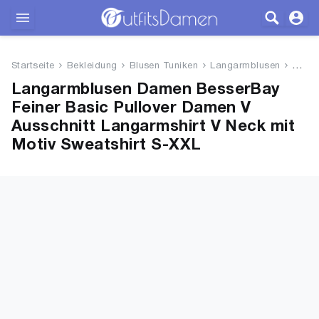
Outfits
Startseite
Bekleidung
Blusen Tuniken
Langarmblusen
Besse
Bekleidung
Langarmblusen Damen BesserBay
Feiner Basic Pullover Damen V
Wäsche
Ausschnitt Langarmshirt V Neck mit
Motiv Sweatshirt S-XXL
Schuhe
Accessoires
SALE
Blog