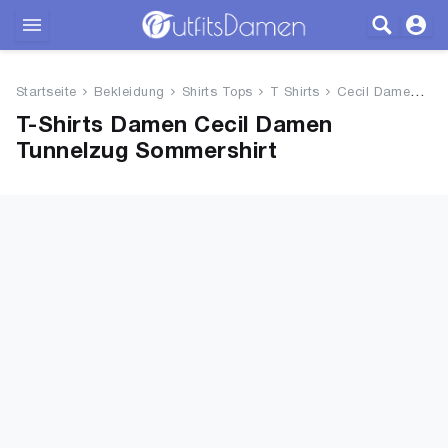
Outfits
Startseite
Bekleidung
Shirts Tops
T Shirts
Cecil Damen Tunnelzug Sommersh...
Bekleidung
T-Shirts Damen Cecil Damen
Tunnelzug Sommershirt
Wäsche
Schuhe
Accessoires
SALE
Blog