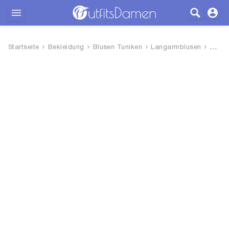
Outfits
Startseite
Bekleidung
Blusen Tuniken
Langarmblusen
comm
Bekleidung
Wäsche
Schuhe
Accessoires
SALE
Blog