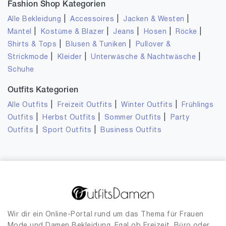
Fashion Shop Kategorien
|
|
|
Alle Bekleidung
Accessoires
Jacken & Westen
|
|
|
|
|
Mäntel
Kostüme & Blazer
Jeans
Hosen
Röcke
|
|
Shirts & Tops
Blusen & Tuniken
Pullover &
|
|
|
Strickmode
Kleider
Unterwäsche & Nachtwäsche
Schuhe
Outfits Kategorien
|
|
|
Alle Outfits
Freizeit Outfits
Winter Outfits
Frühlings
|
|
|
Outfits
Herbst Outfits
Sommer Outfits
Party
|
|
Outfits
Sport Outfits
Business Outfits
Wir dir ein Online-Portal rund um das Thema für Frauen
Mode und Damen Bekleidung. Egal ob Freizeit, Büro oder