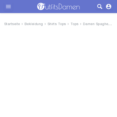
Outfits
Startseite
Bekleidung
Shirts Tops
Tops
Damen Spaghetti Träger Top, 1...
Bekleidung
Wäsche
Schuhe
Accessoires
SALE
Blog