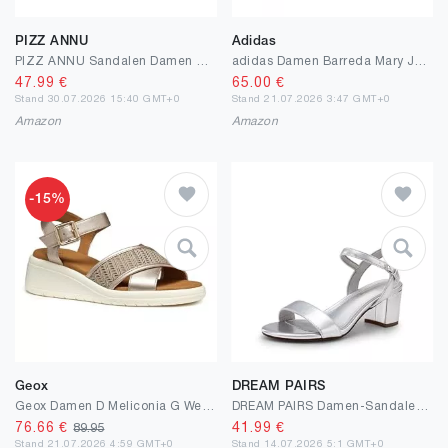
PIZZ ANNU
Adidas
PIZZ ANNU Sandalen Damen mit Absatz Bequem Sandaletten Sommer Elegant Sommerschuhe Klassische Blockabsatz Schuhe
adidas Damen Barreda Mary Jane Shoes, Wonder White/Wonder White/Crystal Linen, 38 EU
47.99
€
65.00
€
Stand 30.07.2026 15:40 GMT+0
Stand 21.07.2026 3:47 GMT+0
Amazon
Amazon
-15%
Geox
DREAM PAIRS
Geox Damen D Meliconia G Wedge Sandal
DREAM PAIRS Damen-Sandalen mit hohen Absätzen Modische Blockabsätze-Sandals mit offenem Zehenbereich und Pumpabsatz,Size 38,Silbermetallisch,SDHS2412W
76.66
€
41.99
€
89.95
Stand 21.07.2026 4:59 GMT+0
Stand 14.07.2026 5:1 GMT+0