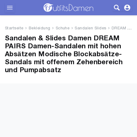
Outfits
Startseite
Bekleidung
Schuhe
Sandalen Slides
DREAM PAIRS Damen-Sandalen mit...
Bekleidung
Sandalen & Slides Damen DREAM
PAIRS Damen-Sandalen mit hohen
Wäsche
Absätzen Modische Blockabsätze-
Sandals mit offenem Zehenbereich
Schuhe
und Pumpabsatz
Accessoires
SALE
Blog